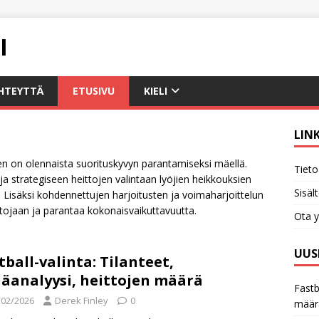
I
HTEYTTÄ
ETUSIVU
KIELI
LIN
en on olennaista suorituskyvyn parantamiseksi mäellä.
Tieto
ja strategiseen heittojen valintaan lyöjien heikkouksien
Sisäl
n. Lisäksi kohdennettujen harjoitusten ja voimaharjoittelun
itojaan ja parantaa kokonaisvaikuttavuutta.
Ota y
UUS
tball-valinta: Tilanteet,
jäanalyysi, heittojen määrä
Fastb
/02/2026
Derek Finley
0
määr