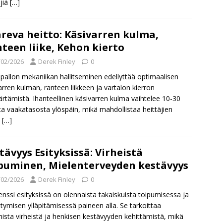
äjiä
[…]
reva heitto: Käsivarren kulma,
teen liike, Kehon kierto
/02/2026
Derek Finley
0
pallon mekaniikan hallitseminen edellyttää optimaalisen
arren kulman, ranteen liikkeen ja vartalon kierron
tämistä. Ihanteellinen käsivarren kulma vaihtelee 10-30
ta vaakatasosta ylöspäin, mikä mahdollistaa heittäjien
a
[…]
tävyys Esityksissä: Virheistä
puminen, Mielenterveyden kestävyys
/02/2026
Derek Finley
0
ienssi esityksissä on olennaista takaiskuista toipumisessa ja
ttymisen ylläpitämisessä paineen alla. Se tarkoittaa
ista virheistä ja henkisen kestävyyden kehittämistä, mikä