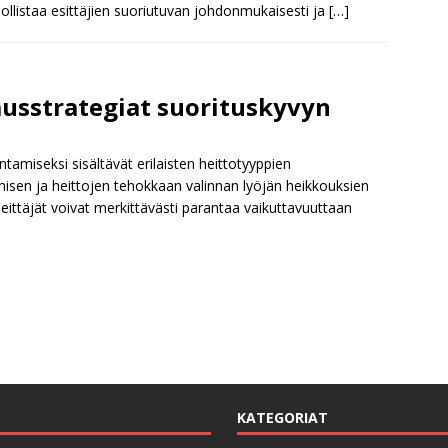
llistaa esittäjien suoriutuvan johdonmukaisesti ja
[…]
ausstrategiat suorituskyvyn
tamiseksi sisältävät erilaisten heittotyyppien
isen ja heittojen tehokkaan valinnan lyöjän heikkouksien
eittäjät voivat merkittävästi parantaa vaikuttavuuttaan
KATEGORIAT