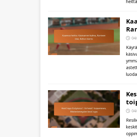
heitt
Kaa
Ran
04
Käyrä
käsiv
ymmär
astet
luod
Kes
toi
04
Resil
keski
oppim