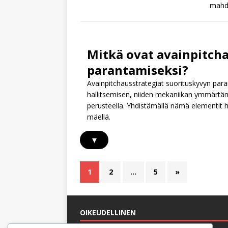
mahdo
Mitkä ovat avainpitch
parantamiseksi?
Avainpitchausstrategiat suorituskyvyn paran
hallitsemisen, niiden mekaniikan ymmärtäm
perusteella. Yhdistämällä nämä elementit h
mäellä.
▾
1
2
…
5
»
OIKEUDELLINEN