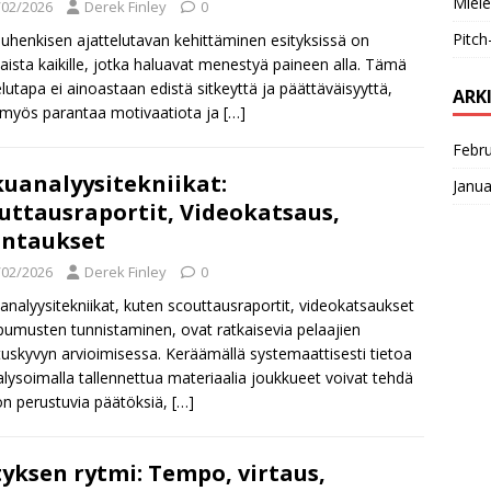
Miele
/02/2026
Derek Finley
0
Pitch
iluhenkisen ajattelutavan kehittäminen esityksissä on
aista kaikille, jotka haluavat menestyä paineen alla. Tämä
elutapa ei ainoastaan edistä sitkeyttä ja päättäväisyyttä,
ARK
myös parantaa motivaatiota ja
[…]
Febr
uanalyysitekniikat:
Janua
uttausraportit, Videokatsaus,
ntaukset
/02/2026
Derek Finley
0
analyysitekniikat, kuten scouttausraportit, videokatsaukset
ipumusten tunnistaminen, ovat ratkaisevia pelaajien
tuskyvyn arvioimisessa. Keräämällä systemaattisesti tietoa
alysoimalla tallennettua materiaalia joukkueet voivat tehdä
on perustuvia päätöksiä,
[…]
tyksen rytmi: Tempo, virtaus,