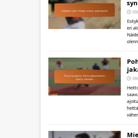
syn
09
Esity
eri a
Näide
olenn
Poh
jak
09
Heitt
saavu
ajoit
heitt
vähe
Mie