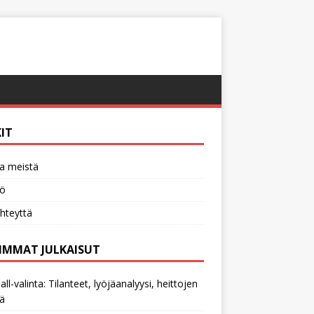
KIT
a meistä
tö
hteyttä
IMMAT JULKAISUT
all-valinta: Tilanteet, lyöjäanalyysi, heittojen
ä