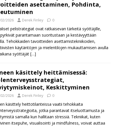
oitteiden asettaminen, Pohdinta,
peutuminen
/02/2026
Derek Finley
0
liset pelistrategiat ovat ratkaisevan tärkeitä syöttäjille,
 pyrkivät parantamaan suoritustaan ja kestävyyttään
llä. Tehokkaiden tavoitteiden asettamistekniikoiden,
ktiivisten käytäntöjen ja mielentilojen mukauttamisen avulla
 aikana syöttäjät
[…]
neen käsittely heittämisessä:
lenterveysstrategiat,
viytymiskeinot, Keskittyminen
/02/2026
Derek Finley
0
en käsittely heittotilanteissa vaatii tehokkaita
nterveysstrategioita, jotka parantavat itseluottamusta ja
ttymistä samalla kun hallitaan stressiä. Tekniikat, kuten
iivinen itsepuhe, visualisointi ja mindfulness, voivat auttaa