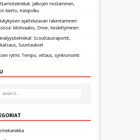
ttamistekniikat: Jalkojen nostaminen,
on kierto, Käsipolku
ilukykyisen ajattelutavan rakentaminen
ksissä: Motivaatio, Drive, Keskittyminen
nalyysitekniikat: Scouttausraportit,
katsaus, Suuntaukset
ksen rytmi: Tempo, virtaus, synkronointi
U
EGORIAT
omekaniikka