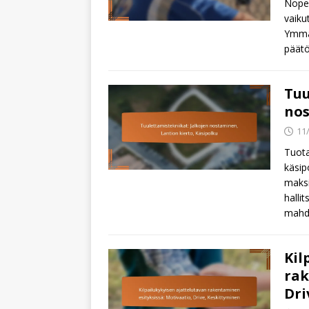
Nopeu
vaiku
Ymmär
päätö
Tuu
nos
11
Tuota
käsip
maksi
halli
mahdo
Kil
rak
Dri