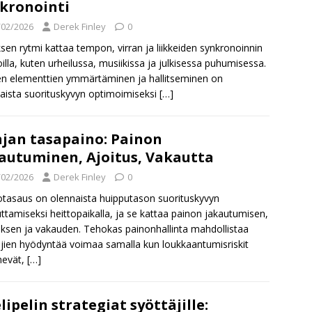
kronointi
/02/2026
Derek Finley
0
ksen rytmi kattaa tempon, virran ja liikkeiden synkronoinnin
loilla, kuten urheilussa, musiikissa ja julkisessa puhumisessa.
n elementtien ymmärtäminen ja hallitseminen on
aista suorituskyvyn optimoimiseksi
[…]
jan tasapaino: Painon
autuminen, Ajoitus, Vakautta
/02/2026
Derek Finley
0
otasaus on olennaista huipputason suorituskyvyn
ttamiseksi heittopaikalla, ja se kattaa painon jakautumisen,
uksen ja vakauden. Tehokas painonhallinta mahdollistaa
äjien hyödyntää voimaa samalla kun loukkaantumisriskit
nevät,
[…]
lipelin strategiat syöttäjille: