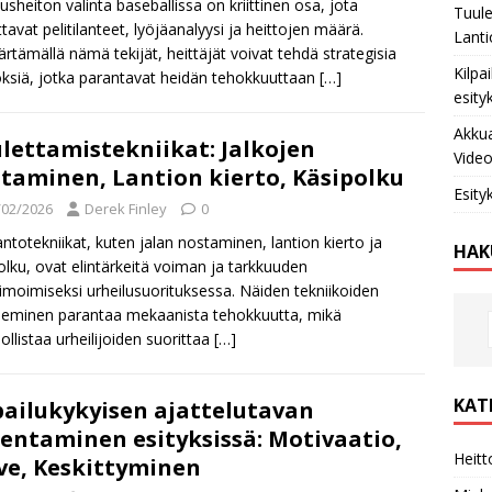
sheiton valinta baseballissa on kriittinen osa, jota
Tuule
ttavat pelitilanteet, lyöjäanalyysi ja heittojen määrä.
Lanti
tämällä nämä tekijät, heittäjät voivat tehdä strategisia
Kilpa
ksiä, jotka parantavat heidän tehokkuuttaan
[…]
esity
Akkua
lettamistekniikat: Jalkojen
Video
taminen, Lantion kierto, Käsipolku
Esity
/02/2026
Derek Finley
0
ntotekniikat, kuten jalan nostaminen, lantion kierto ja
HAK
olku, ovat elintärkeitä voiman ja tarkkuuden
moimiseksi urheilusuorituksessa. Näiden tekniikoiden
tseminen parantaa mekaanista tehokkuutta, mikä
llistaa urheilijoiden suorittaa
[…]
KAT
pailukykyisen ajattelutavan
entaminen esityksissä: Motivaatio,
Heitt
ve, Keskittyminen