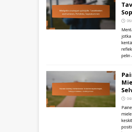
Tav
So
06
Menta
jotka
kentä
refle
pelin
Pai
Mie
Sel
04
Paine
miele
keski
posit