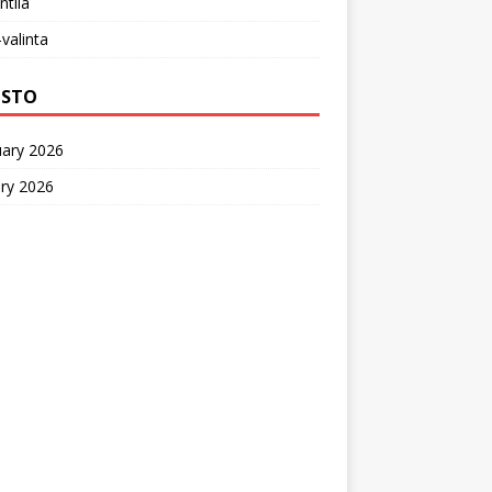
ntila
-valinta
ISTO
uary 2026
ry 2026