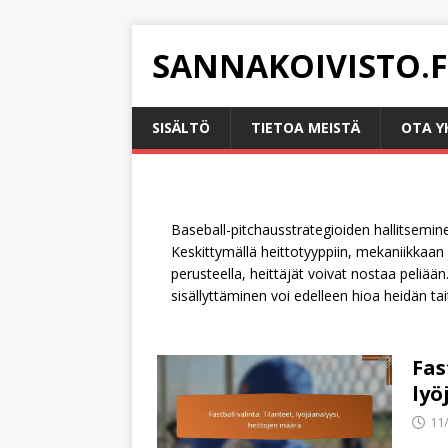
SANNAKOIVISTO.F
SISÄLTÖ
TIETOA MEISTÄ
OTA Y
Baseball-pitchausstrategioiden hallitsemin
Keskittymällä heittotyyppiin, mekaniikkaan 
perusteella, heittäjät voivat nostaa peliää
sisällyttäminen voi edelleen hioa heidän ta
Fas
lyö
11