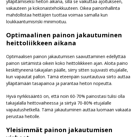
ylläpitämiseksi heiton aikana, sillä se vaikuttaa ajoitukseen,
vakauteen ja kokonaistehokkuuteen. Oikea painonhallinta
mahdollistaa heittäjien tuottaa voimaa samalla kun
loukkaantumisriski minimoituu.
Optimaalinen painon jakautuminen
heittoliikkeen aikana
Optimaalisen painon jakautumisen saavuttaminen edellyttää
painon siirtämistä oikein koko heittoliikkeen ajan. Aloita paino
keskittyneenä takajalan päälle, siirry sitten sujuvasti etujalalle,
kun vapautat pallon. Tämä eteenpäin suuntautuva siirto auttaa
ylläpitämään tasapainoa ja parantaa heiton nopeutta.
Hyvä nyrkkisääntö on, että noin 60-70% painostasi tulisi olla
takajalalla heittovaiheessa ja siirtyä 70-80% etujalalle
vapautushetkellä. Tämä jakautuminen auttaa luomaan vakaata
perustaa heitolle.
Yleisimmät painon jakautumisen