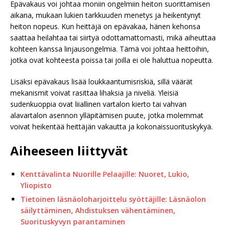
Epävakaus voi johtaa moniin ongelmiin heiton suorittamisen
aikana, mukaan lukien tarkkuuden menetys ja heikentynyt
heiton nopeus. Kun heittäjä on epävakaa, hänen kehonsa
saattaa heilahtaa tai siirtyä odottamattomasti, mikä aiheuttaa
kohteen kanssa linjausongelmia. Tämä voi johtaa heittoihin,
jotka ovat kohteesta poissa tai joilla ei ole haluttua nopeutta.
Lisäksi epävakaus lisää loukkaantumisriskiä, sillä väärät
mekanismit voivat rasittaa lihaksia ja niveliä. Yleisiä
sudenkuoppia ovat liiallinen vartalon kierto tai vahvan
alavartalon asennon ylläpitämisen puute, jotka molemmat
voivat heikentää heittäjän vakautta ja kokonaissuorituskykyä.
Aiheeseen liittyvät
Kenttävalinta Nuorille Pelaajille: Nuoret, Lukio,
Yliopisto
Tietoinen läsnäoloharjoittelu syöttäjille: Läsnäolon
säilyttäminen, Ahdistuksen vähentäminen,
Suorituskyvyn parantaminen