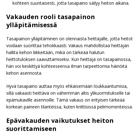
kohteen suuntaisesti, jotta tasapaino säilyy heiton aikana.
Vakauden rooli tasapainon
ylläpitämisessä
Tasapainon ylläpitäminen on olennaista heittäjälle, jotta heitot
voidaan suorittaa tehokkaasti. Vakaus mahdollistaa heittäjän
hallita kehon liikkeitään, mikä on tärkeää halutun
heittotuloksen saavuttamiseksi. Kun heittäjä on tasapainossa,
hän voi keskittyä kohteeseensa ilman tarpeettomia häiriöitä
kehon asennosta.
Hyvä tasapaino auttaa myös ehkäisemään loukkaantumisia,
sillä vakaasti heittävä on vähemmän altis ylikuormitukselle tai
epämukaville asennoille. Tämä vakaus on erityisen tärkeää
korkean paineen tilanteissa, kuten kriittisissä pelimomenteissa.
Epävakauden vaikutukset heiton
suorittamiseen