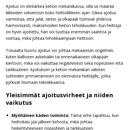
Ajoitus on elintärkeä kehon mekaniikassa, sillä se määrää
liikkeiden sekvenssin koko heittoliikkeen ajan. Oikea ajoitus
varmistaa, että jalat, lantio ja olkapäät toimivat yhdessä
harmonisesti, maksimoiden heiton tehokkuuden. Kun heittäjä
on hyvin ajoitettu, hän voi tuottaa enemmän vääntöä ja
voimaa, mikä johtaa tehokkaampaan heittoon.
Toisaalta huono ajoitus voi johtaa mekaanisiin ongelmiin,
kuten liialliseen askelväliin tai ennenaikaiseen olkapään
kiertoon, mikä voi vaikuttaa negatiivisesti sekä nopeuteen että
tarkkuuteen. Ajoituksen ja kehon mekaniikan välisten
suhteiden ymmärtäminen on olennaista heittäjille, jotka
pyrkivät hiomaan tekniikkaansa.
Yleisimmät ajoitusvirheet ja niiden
vaikutus
Myöhäinen käden toiminta:
Tämä virhe tapahtuu, kun
heittokäsi jää jälkeen kehosta, mikä johtaa
heikentyneeseen nopeuteen ja tarkkuuteen.