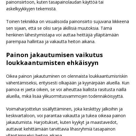
painonsiirtoon, kuten tasapainolaudan käyttöä tai
askelkyykkyjen tekemistä.
Toinen tekniikka on visualisoida painonsiirto sujuvana liikkeenä
sen sijaan, että se olisi sarja äkillisiä muutoksia. Tämä
henkinen lähestymistapa voi auttaa heittäjiä ylläpitämään
parempaa hallintaa ja vakautta heiton aikana.
Painon jakautumisen vaikutus
loukkaantumisten ehkäisyyn
Oikea painon jakautuminen on olennaista loukkaantumisriskin
vähentämiseksi, erityisesti olkapään ja kyynärpään alueilla. Kun
painoa ei jaeta oikein, se voi aiheuttaa liiallista rasitusta näillä
alueilla, mikä lisää ylikuormitusvammojen todennäköisyyttä.
Voimaharjoittelun sisällyttäminen, joka keskittyy jalkoihin ja
keskivartaloon, voi parantaa vakautta ja tukea oikeaa painon
jakautumista. Harjoitukset, kuten kyykyt ja maastavedot,
auttavat kehittämään tarvittavia lihasryhmiä tasapainon
ylläpitämiseksi heiton aikana.