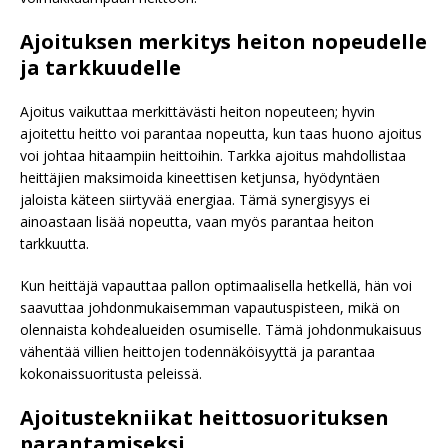
Ajoituksen merkitys heiton nopeudelle
ja tarkkuudelle
Ajoitus vaikuttaa merkittävästi heiton nopeuteen; hyvin
ajoitettu heitto voi parantaa nopeutta, kun taas huono ajoitus
voi johtaa hitaampiin heittoihin. Tarkka ajoitus mahdollistaa
heittäjien maksimoida kineettisen ketjunsa, hyödyntäen
jaloista käteen siirtyvää energiaa. Tämä synergisyys ei
ainoastaan lisää nopeutta, vaan myös parantaa heiton
tarkkuutta.
Kun heittäjä vapauttaa pallon optimaalisella hetkellä, hän voi
saavuttaa johdonmukaisemman vapautuspisteen, mikä on
olennaista kohdealueiden osumiselle. Tämä johdonmukaisuus
vähentää villien heittojen todennäköisyyttä ja parantaa
kokonaissuoritusta peleissä.
Ajoitustekniikat heittosuorituksen
parantamiseksi