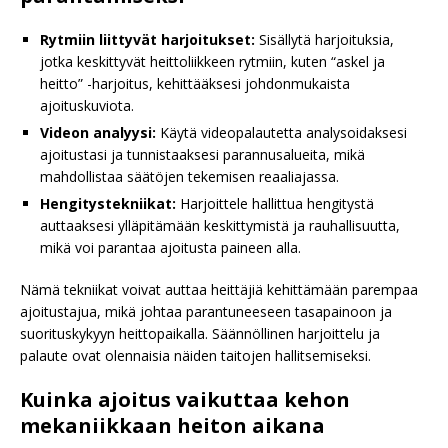
Rytmiin liittyvät harjoitukset:
Sisällytä harjoituksia,
jotka keskittyvät heittoliikkeen rytmiin, kuten “askel ja
heitto” -harjoitus, kehittääksesi johdonmukaista
ajoituskuviota.
Videon analyysi:
Käytä videopalautetta analysoidaksesi
ajoitustasi ja tunnistaaksesi parannusalueita, mikä
mahdollistaa säätöjen tekemisen reaaliajassa.
Hengitystekniikat:
Harjoittele hallittua hengitystä
auttaaksesi ylläpitämään keskittymistä ja rauhallisuutta,
mikä voi parantaa ajoitusta paineen alla.
Nämä tekniikat voivat auttaa heittäjiä kehittämään parempaa
ajoitustajua, mikä johtaa parantuneeseen tasapainoon ja
suorituskykyyn heittopaikalla. Säännöllinen harjoittelu ja
palaute ovat olennaisia näiden taitojen hallitsemiseksi.
Kuinka ajoitus vaikuttaa kehon
mekaniikkaan heiton aikana