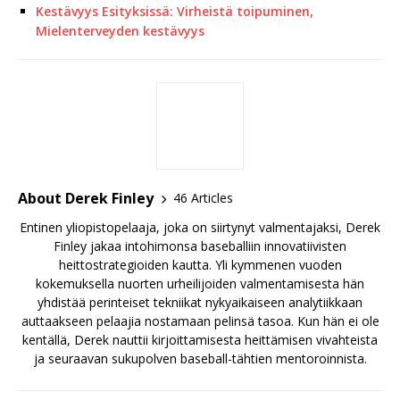
Kestävyys Esityksissä: Virheistä toipuminen,
Mielenterveyden kestävyys
About Derek Finley
46 Articles
Entinen yliopistopelaaja, joka on siirtynyt valmentajaksi, Derek
Finley jakaa intohimonsa baseballiin innovatiivisten
heittostrategioiden kautta. Yli kymmenen vuoden
kokemuksella nuorten urheilijoiden valmentamisesta hän
yhdistää perinteiset tekniikat nykyaikaiseen analytiikkaan
auttaakseen pelaajia nostamaan pelinsä tasoa. Kun hän ei ole
kentällä, Derek nauttii kirjoittamisesta heittämisen vivahteista
ja seuraavan sukupolven baseball-tähtien mentoroinnista.