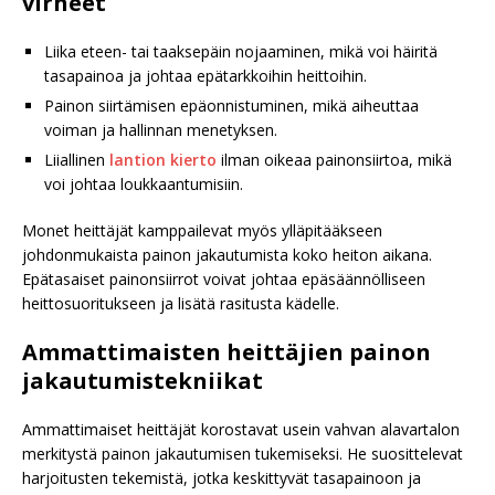
virheet
Liika eteen- tai taaksepäin nojaaminen, mikä voi häiritä
tasapainoa ja johtaa epätarkkoihin heittoihin.
Painon siirtämisen epäonnistuminen, mikä aiheuttaa
voiman ja hallinnan menetyksen.
Liiallinen
lantion kierto
ilman oikeaa painonsiirtoa, mikä
voi johtaa loukkaantumisiin.
Monet heittäjät kamppailevat myös ylläpitääkseen
johdonmukaista painon jakautumista koko heiton aikana.
Epätasaiset painonsiirrot voivat johtaa epäsäännölliseen
heittosuoritukseen ja lisätä rasitusta kädelle.
Ammattimaisten heittäjien painon
jakautumistekniikat
Ammattimaiset heittäjät korostavat usein vahvan alavartalon
merkitystä painon jakautumisen tukemiseksi. He suosittelevat
harjoitusten tekemistä, jotka keskittyvät tasapainoon ja