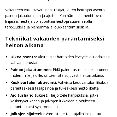
Vakauteen vaikuttavat useat tekijät, kuten heittäjän asento,
painon jakautuminen ja ajoitus. Kun nämä elementit ovat
linjassa, heittäjä voi suorittaa heittoja suuremmalla
tarkkuudella ja pienemmällä loukkaantumisriskillä.
Tekniikat vakauden parantamiseksi
heiton aikana
Oikea asento:
Aloita jalat hartioiden leveydellä luodaksesi
vahvan perustan.
Painon jakautuminen:
Pidä paino tasaisesti jakautuneena
molemmille jaloille, siirtäen sitä sujuvasti heiton aikana.
Keskivartalon aktivointi:
Vahvista keskivartalon lihaksia
parantaaksesi tasapainoa ja tukeaksesi heittoliikettä.
Ajoitusharjoitukset:
Harjoittele harjoituksia, jotka
keskittyvät käden ja jalkojen liikkeiden ajoitukseen
parantaaksesi synkronointia.
Jalkojen sijoittelu:
Varmista, että etujalka laskeutuu