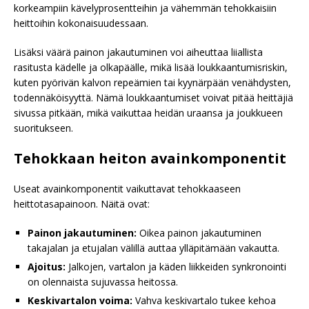
korkeampiin kävelyprosentteihin ja vähemmän tehokkaisiin
heittoihin kokonaisuudessaan.
Lisäksi väärä painon jakautuminen voi aiheuttaa liiallista
rasitusta kädelle ja olkapäälle, mikä lisää loukkaantumisriskin,
kuten pyörivän kalvon repeämien tai kyynärpään venähdysten,
todennäköisyyttä. Nämä loukkaantumiset voivat pitää heittäjiä
sivussa pitkään, mikä vaikuttaa heidän uraansa ja joukkueen
suoritukseen.
Tehokkaan heiton avainkomponentit
Useat avainkomponentit vaikuttavat tehokkaaseen
heittotasapainoon. Näitä ovat:
Painon jakautuminen:
Oikea painon jakautuminen
takajalan ja etujalan välillä auttaa ylläpitämään vakautta.
Ajoitus:
Jalkojen, vartalon ja käden liikkeiden synkronointi
on olennaista sujuvassa heitossa.
Keskivartalon voima:
Vahva keskivartalo tukee kehoa