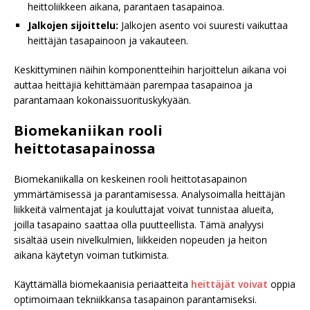
heittoliikkeen aikana, parantaen tasapainoa.
Jalkojen sijoittelu:
Jalkojen asento voi suuresti vaikuttaa
heittäjän tasapainoon ja vakauteen.
Keskittyminen näihin komponentteihin harjoittelun aikana voi
auttaa heittäjiä kehittämään parempaa tasapainoa ja
parantamaan kokonaissuorituskykyään.
Biomekaniikan rooli
heittotasapainossa
Biomekaniikalla on keskeinen rooli heittotasapainon
ymmärtämisessä ja parantamisessa. Analysoimalla heittäjän
liikkeitä valmentajat ja kouluttajat voivat tunnistaa alueita,
joilla tasapaino saattaa olla puutteellista. Tämä analyysi
sisältää usein nivelkulmien, liikkeiden nopeuden ja heiton
aikana käytetyn voiman tutkimista.
Käyttämällä biomekaanisia periaatteita
heittäjät voivat
oppia
optimoimaan tekniikkansa tasapainon parantamiseksi.