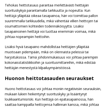
Tehokas heittotasaus parantaa merkittävästi heittäjän
suorituskykyä parantamalla tarkkuutta ja nopeutta. Kun
heittäjä ylläpitää oikeaa tasapainoa, hän voi toimittaa pallon
suuremmalla tarkkuudella, mikä vähentää villien heittojen tai
osumattomien kohteiden todennäköisyyttä. Lisäksi
tasapainoinen heittäjä voi tuottaa enemmän voimaa, mikä
johtaa nopeampiin heittoihin.
Lisäksi hyvä tasapaino mahdollistaa heittäjien ylläpitää
muotoaan pidempään, mikä on olennaista peleissä tai
harjoituksissa. Tämä johdonmukaisuus voi johtaa parempiin
kokonaisstatistiikkoihin ja suoritusmittareihin, mikä edistää
heittäjän menestystä kilpailuympäristöissä.
Huonon heittotasauden seuraukset
Huono heittotasaus voi johtaa moniin negatiivisiin seurauksiin,
mukaan lukien heikentynyt suorituskyky ja lisääntynyt
loukkaantumisriski. Kun heittäjä on epätasapainossa, hän
saattaa kamppailla heittojensa hallinnan kanssa, mikä johtaa