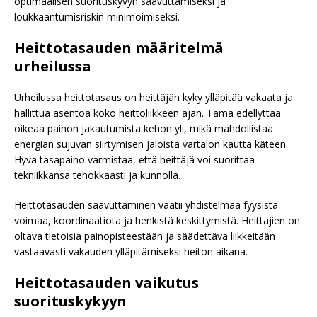
optimaalisen suorituskyvyn saavuttamiseksi ja
loukkaantumisriskin minimoimiseksi.
Heittotasauden määritelmä
urheilussa
Urheilussa heittotasaus on heittäjän kyky ylläpitää vakaata ja
hallittua asentoa koko heittoliikkeen ajan. Tämä edellyttää
oikeaa painon jakautumista kehon yli, mikä mahdollistaa
energian sujuvan siirtymisen jaloista vartalon kautta käteen.
Hyvä tasapaino varmistaa, että heittäjä voi suorittaa
tekniikkansa tehokkaasti ja kunnolla.
Heittotasauden saavuttaminen vaatii yhdistelmää fyysistä
voimaa, koordinaatiota ja henkistä keskittymistä. Heittäjien on
oltava tietoisia painopisteestään ja säädettävä liikkeitään
vastaavasti vakauden ylläpitämiseksi heiton aikana.
Heittotasauden vaikutus
suorituskykyyn