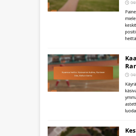
04
Paine
miele
keski
posit
heitt
Kaa
Ran
04
Käyrä
käsiv
ymmär
astet
luod
Kes