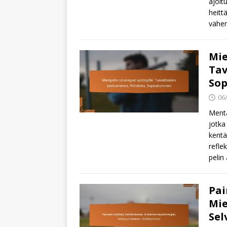
ajoit
heitt
vähe
Mie
Tav
So
06
Menta
jotka
kentä
refle
pelin
Pai
Mie
Sel