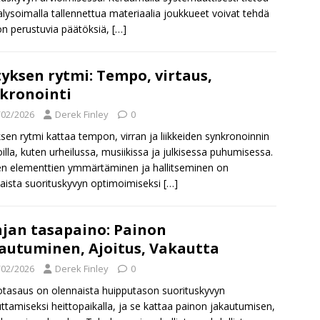
alysoimalla tallennettua materiaalia joukkueet voivat tehdä
on perustuvia päätöksiä,
[…]
tyksen rytmi: Tempo, virtaus,
kronointi
/02/2026
Derek Finley
0
ksen rytmi kattaa tempon, virran ja liikkeiden synkronoinnin
loilla, kuten urheilussa, musiikissa ja julkisessa puhumisessa.
n elementtien ymmärtäminen ja hallitseminen on
aista suorituskyvyn optimoimiseksi
[…]
jan tasapaino: Painon
autuminen, Ajoitus, Vakautta
/02/2026
Derek Finley
0
otasaus on olennaista huipputason suorituskyvyn
ttamiseksi heittopaikalla, ja se kattaa painon jakautumisen,