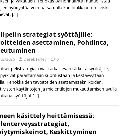
uksen ja vakauden. Tehokas painonhallinta mahdollistaa
äjien hyödyntää voimaa samalla kun loukkaantumisriskit
nevät,
[…]
lipelin strategiat syöttäjille:
oitteiden asettaminen, Pohdinta,
peutuminen
/02/2026
Derek Finley
0
liset pelistrategiat ovat ratkaisevan tärkeitä syöttäjille,
 pyrkivät parantamaan suoritustaan ja kestävyyttään
llä. Tehokkaiden tavoitteiden asettamistekniikoiden,
ktiivisten käytäntöjen ja mielentilojen mukauttamisen avulla
 aikana syöttäjät
[…]
neen käsittely heittämisessä:
lenterveysstrategiat,
viytymiskeinot, Keskittyminen