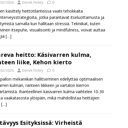
/02/2026
Derek Finley
0
en käsittely heittotilanteissa vaatii tehokkaita
nterveysstrategioita, jotka parantavat itseluottamusta ja
ttymistä samalla kun hallitaan stressiä. Tekniikat, kuten
iivinen itsepuhe, visualisointi ja mindfulness, voivat auttaa
äjiä
[…]
reva heitto: Käsivarren kulma,
teen liike, Kehon kierto
/02/2026
Derek Finley
0
pallon mekaniikan hallitseminen edellyttää optimaalisen
arren kulman, ranteen liikkeen ja vartalon kierron
tämistä. Ihanteellinen käsivarren kulma vaihtelee 10-30
ta vaakatasosta ylöspäin, mikä mahdollistaa heittäjien
a
[…]
tävyys Esityksissä: Virheistä