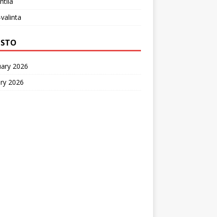
ntila
-valinta
ISTO
uary 2026
ry 2026