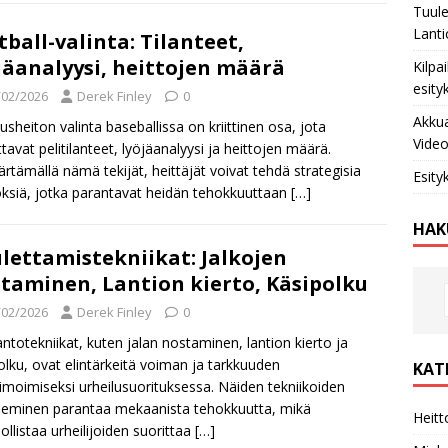
Tuule
Lanti
tball-valinta: Tilanteet,
jäanalyysi, heittojen määrä
Kilpa
esity
/02/2026
Derek Finley
0
Akkua
sheiton valinta baseballissa on kriittinen osa, jota
Video
ttavat pelitilanteet, lyöjäanalyysi ja heittojen määrä.
tämällä nämä tekijät, heittäjät voivat tehdä strategisia
Esity
ksiä, jotka parantavat heidän tehokkuuttaan
[…]
HAK
lettamistekniikat: Jalkojen
taminen, Lantion kierto, Käsipolku
/02/2026
Derek Finley
0
ntotekniikat, kuten jalan nostaminen, lantion kierto ja
olku, ovat elintärkeitä voiman ja tarkkuuden
KAT
moimiseksi urheilusuorituksessa. Näiden tekniikoiden
tseminen parantaa mekaanista tehokkuutta, mikä
Heitt
llistaa urheilijoiden suorittaa
[…]