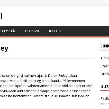
I
HTEYTTÄ
ETUSIVU
KIELI
ley
LIN
Tieto
Sisäl
Ota y
joka on siirtynyt valmentajaksi, Derek Finley jakaa
nnovatiivisten heittostrategioiden kautta. Yli kymmenen
en urheilijoiden valmentamisesta hän yhdistää perinteiset
UUS
nalytiikkaan auttaakseen pelaajia nostamaan pelinsä tasoa.
ttamisesta heittämisen vivahteista ja seuraavan sukupolven
Fastb
määr