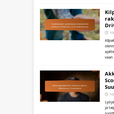
Kil
rak
Dri
10
Kilpa
olenn
ajatt
vaan 
Akk
Sco
Suu
10
Lyöjä
ja ta
suori