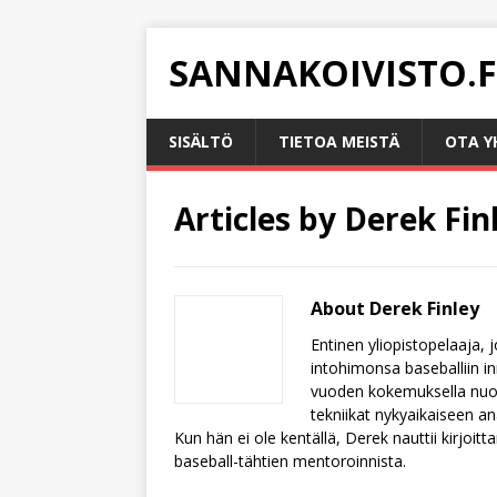
SANNAKOIVISTO.F
SISÄLTÖ
TIETOA MEISTÄ
OTA Y
Articles by
Derek Fin
About Derek Finley
Entinen yliopistopelaaja, 
intohimonsa baseballiin i
vuoden kokemuksella nuort
tekniikat nykyaikaiseen a
Kun hän ei ole kentällä, Derek nauttii kirjoi
baseball-tähtien mentoroinnista.