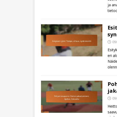
ja an
tieto
Esi
syn
09
Esity
eri a
Näide
olenn
Poh
jak
09
Heitt
saavu