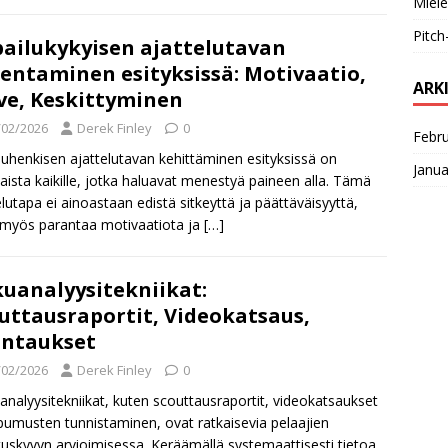
Miele
Pitch
pailukykyisen ajattelutavan
entaminen esityksissä: Motivaatio,
ARK
ve, Keskittyminen
/02/2026
Derek Finley
0
Febr
iluhenkisen ajattelutavan kehittäminen esityksissä on
Janua
aista kaikille, jotka haluavat menestyä paineen alla. Tämä
elutapa ei ainoastaan edistä sitkeyttä ja päättäväisyyttä,
myös parantaa motivaatiota ja
[…]
uanalyysitekniikat:
uttausraportit, Videokatsaus,
ntaukset
/02/2026
Derek Finley
0
analyysitekniikat, kuten scouttausraportit, videokatsaukset
ipumusten tunnistaminen, ovat ratkaisevia pelaajien
tuskyvyn arvioimisessa. Keräämällä systemaattisesti tietoa