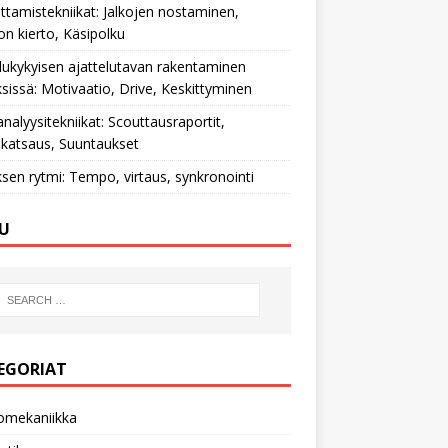
ttamistekniikat: Jalkojen nostaminen,
on kierto, Käsipolku
ilukykyisen ajattelutavan rakentaminen
ksissä: Motivaatio, Drive, Keskittyminen
nalyysitekniikat: Scouttausraportit,
katsaus, Suuntaukset
ksen rytmi: Tempo, virtaus, synkronointi
U
EGORIAT
omekaniikka