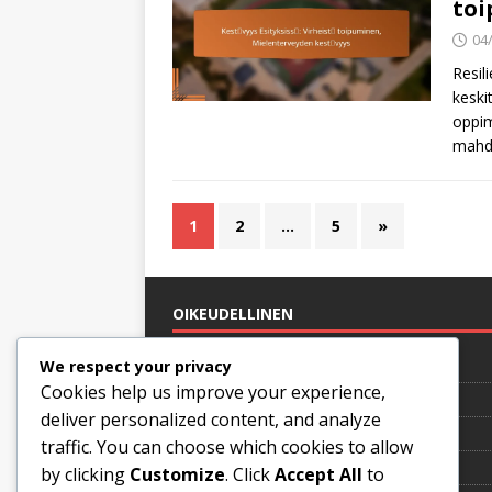
toi
04
Resil
keski
oppim
mahdo
1
2
…
5
»
OIKEUDELLINEN
Tietoa meistä
We respect your privacy
Cookies help us improve your experience,
Käyttöehdot
deliver personalized content, and analyze
Evästeasetukset
traffic. You can choose which cookies to allow
Ota yhteyttä
by clicking
Customize
. Click
Accept All
to