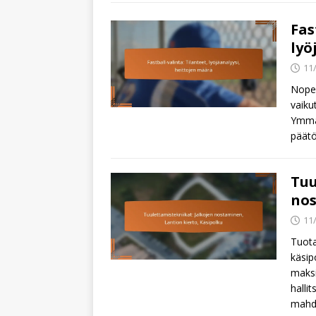
Fas
lyö
11
Nopeu
vaiku
Ymmär
päätö
Tuu
nos
11
Tuota
käsip
maksi
halli
mahdo