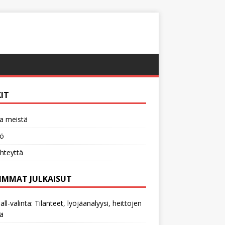
KIT
a meistä
tö
hteyttä
IMMAT JULKAISUT
all-valinta: Tilanteet, lyöjäanalyysi, heittojen
ä