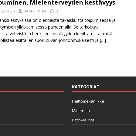
puminen, Mielenterveyden kestävyys
/02/2026
Derek Finley
0
ienssi esityksissä on olennaista takaiskuista toipumisessa ja
ttymisen ylläpitämisessä paineen alla. Se tarkoittaa
ista virheistä ja henkisen kestävyyden kehittämistä, mikä
llistaa esittäjien suoriutuvan johdonmukaisesti ja
[…]
KATEGORIAT
Heittomekaniikka
Mielentila
Pitch-valinta