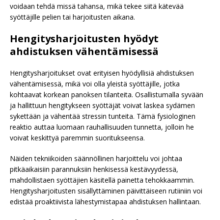
voidaan tehdä missä tahansa, mikä tekee siitä kätevää
syöttäjille pelien tai harjoitusten aikana.
Hengitysharjoitusten hyödyt
ahdistuksen vähentämisessä
Hengitysharjoitukset ovat erityisen hyödyllisiä ahdistuksen
vähentämisessä, mikä voi olla yleistä syöttäjille, jotka
kohtaavat korkean panoksen tilanteita. Osallistumalla syvään
ja hallittuun hengitykseen syöttäjät voivat laskea sydämen
sykettään ja vähentää stressin tunteita. Tämä fysiologinen
reaktio auttaa luomaan rauhallisuuden tunnetta, jolloin he
voivat keskittyä paremmin suoritukseensa.
Näiden tekniikoiden säännöllinen harjoittelu voi johtaa
pitkäaikaisiin parannuksiin henkisessä kestävyydessä,
mahdollistaen syöttäjien käsitellä painetta tehokkaammin.
Hengitysharjoitusten sisällyttäminen päivittäiseen rutiiniin voi
edistää proaktiivista lähestymistapaa ahdistuksen hallintaan.