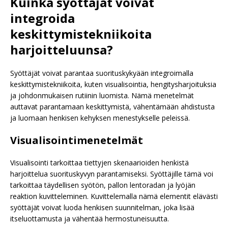
Kuinka syöttäjät voivat
integroida
keskittymistekniikoita
harjoitteluunsa?
Syöttäjät voivat parantaa suorituskykyään integroimalla
keskittymistekniikoita, kuten visualisointia, hengitysharjoituksia
ja johdonmukaisen rutiinin luomista. Nämä menetelmät
auttavat parantamaan keskittymistä, vähentämään ahdistusta
ja luomaan henkisen kehyksen menestykselle peleissä.
Visualisointimenetelmät
Visualisointi tarkoittaa tiettyjen skenaarioiden henkistä
harjoittelua suorituskyvyn parantamiseksi. Syöttäjille tämä voi
tarkoittaa täydellisen syötön, pallon lentoradan ja lyöjän
reaktion kuvitteleminen. Kuvittelemalla nämä elementit elävästi
syöttäjät voivat luoda henkisen suunnitelman, joka lisää
itseluottamusta ja vähentää hermostuneisuutta.