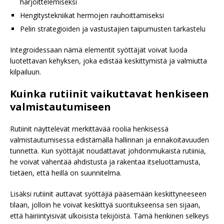
harjoittelemiseksi
Hengitystekniikat hermojen rauhoittamiseksi
Pelin strategioiden ja vastustajien taipumusten tarkastelu
Integroidessaan nämä elementit syöttäjät voivat luoda
luotettavan kehyksen, joka edistää keskittymistä ja valmiutta
kilpailuun.
Kuinka rutiinit vaikuttavat henkiseen
valmistautumiseen
Rutiinit näyttelevät merkittävää roolia henkisessä
valmistautumisessa edistämällä hallinnan ja ennakoitavuuden
tunnetta. Kun syöttäjät noudattavat johdonmukaista rutiinia,
he voivat vähentää ahdistusta ja rakentaa itseluottamusta,
tietäen, että heillä on suunnitelma.
Lisäksi rutiinit auttavat syöttäjiä pääsemään keskittyneeseen
tilaan, jolloin he voivat keskittyä suoritukseensa sen sijaan,
että häiriintyisivät ulkoisista tekijöistä. Tämä henkinen selkeys