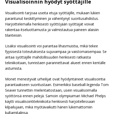
Visualisoinnin hyödyt syöttäjille
Visualisointi tarjoaa useita etuja syöttäjille, mukaan lukien
parantunut keskittyminen ja vähentynyt suoritusahdistus.
Harjoittelemalla henkisesti syöttöjään syöttäjät voivat
rakentaa itseluottamusta ja valmistautua paineen alaisiin
tilanteisiin.
Lisäksi visualisointi voi parantaa lihasmuistia, mikä tekee
fyysisestä toteutuksesta sujuvampaa ja vaistomaisempaa. Se
antaa syöttäjille mahdollisuuden henkisesti ratkaista
tekniikoitaan, tunnistaen parannettavat alueet ennen kentälle
astumista.
Monet menestyvät urheilijat ovat hyödyntäneet visualisointia
parantaakseen suoritustaan. Esimerkiksi baseball-legenda Tom
Seaver tunnettiin mielentaitostaan, usein visualisoimalla
syöttönsä ennen pelejä. Samoin olympiuimari Michael Phelps
käytti visualisointitekniikoita henkisesti harjoitellessaan
kilpailujaan, mikä myötävaikutti hänen lukemattomiin
kultamitalinsa.