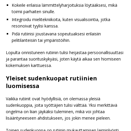
Kokeile erilaisia lämmittelyharjoituksia löytääksesi, mikä
toimii parhaiten sinulle.
Integroidu mielitekniikoita, kuten visualisointia, jotka
resonoivat tyylisi kanssa.
Pidä rutiinisi joustavana sopeutuaksesi erilaisiin
pelitilanteisiin tai ympäristöihin.
Lopulta onnistuneen rutiinin tulisi heijastaa persoonallisuuttasi
ja parantaa suorituskykyäsi, joten käytä aikaa sen hiomiseen
kokemuksen karttuessa.
Yleiset sudenkuopat rutiinien
luomisessa
Vaikka rutiinit ovat hyödyllisiä, on olemassa yleisiä
sudenkuoppia, joita syöttäjien tulisi välttää. Yksi merkittävä
ongelma on liian jäykäksi tuleminen, mikä voi johtaa
lisääntyneeseen ahdistukseen, jos jokin menee pieleen.
Toinen sudenkuoppa on rutiinin mukauttamisen laiminlyönti