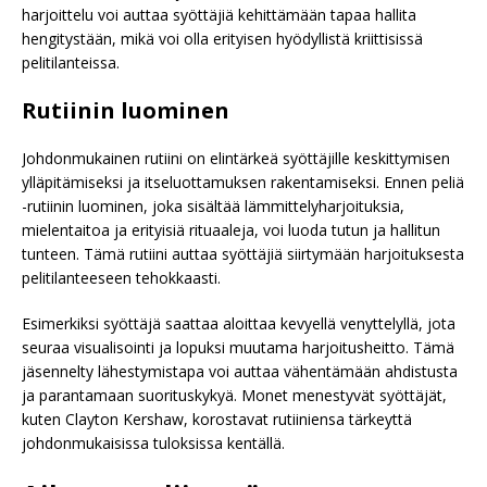
harjoittelu voi auttaa syöttäjiä kehittämään tapaa hallita
hengitystään, mikä voi olla erityisen hyödyllistä kriittisissä
pelitilanteissa.
Rutiinin luominen
Johdonmukainen rutiini on elintärkeä syöttäjille keskittymisen
ylläpitämiseksi ja itseluottamuksen rakentamiseksi. Ennen peliä
-rutiinin luominen, joka sisältää lämmittelyharjoituksia,
mielentaitoa ja erityisiä rituaaleja, voi luoda tutun ja hallitun
tunteen. Tämä rutiini auttaa syöttäjiä siirtymään harjoituksesta
pelitilanteeseen tehokkaasti.
Esimerkiksi syöttäjä saattaa aloittaa kevyellä venyttelyllä, jota
seuraa visualisointi ja lopuksi muutama harjoitusheitto. Tämä
jäsennelty lähestymistapa voi auttaa vähentämään ahdistusta
ja parantamaan suorituskykyä. Monet menestyvät syöttäjät,
kuten Clayton Kershaw, korostavat rutiiniensa tärkeyttä
johdonmukaisissa tuloksissa kentällä.