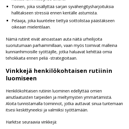
Toinen, joka sisällyttää sarjan syvähengitysharjoituksia
hallitakseen stressiä ennen kentälle astumista.
Pelaaja, joka kuuntelee tiettyä soittolistaa päästäkseen
oikeaan mielentilaan.
Nämä rutiinit eivät ainoastaan auta näitä urheilijoita
suoriutumaan parhaimmillaan, vaan myös toimivat malleina
kunnianhimoisille syöttäjille, jotka haluavat kehittää omia
tehokkaita ennen peliä -strategioitaan.
Vinkkejä henkilökohtaisen rutiinin
luomiseen
Henkilökohtaisen rutiinin luominen edellyttää omien
ainutlaatuisten tarpeiden ja mieltymysten ymmärtämistä.
Aloita tunnistamalla toiminnot, jotka auttavat sinua tuntemaan
itsesi keskittyneeksi ja valmiiksi syöttämään.
Harkitse seuraavia vinkkejä: