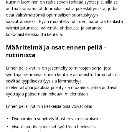
Rutiinin luominen on ratkaisevan tärkeää syöttäjille, sillä se
auttaa luomaan johdonmukaisuutta ja keskittymistä, jotka
ovat välttämättömiä optimaalisen suorituskyvyn
saavuttamiseksi. Hyvin määritelty rutiini voi parantaa henkistä
valmistautumista, vähentää ahdistusta ja parantaa
kokonaistehokkuutta kentällä.
Määritelmä ja osat ennen peliä -
rutiinista
Ennen peliä -rutiini on jäsennelty toimintojen sarja, jota
syöttäjät seuraavat ennen kentälle astumista. Tämä rutiini
sisältää tyypillisesti fyysisiä lämmittelyjä,
mielentaitoharjoituksia ja erityisiä rituaaleja, jotka auttavat
syöttäjää pääsemään oikeaan mielentilaan.
Ennen peliä -rutiinin keskeisiä osia voivat olla:
Dynaaminen venyttely lihasten valmistamiseksi
Visualisointiharjoitukset syöttöjen henkiseksi