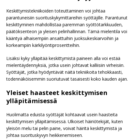
Keskittymistekniikoiden toteuttaminen voi johtaa
parantuneisiin suorituskykymittareihin syöttäjille. Parantunut
keskittyminen mahdollistaa paremman syöttötarkkuuden,
päätöksenteon ja yleisen pelinhallinnan. Tämä mielentila voi
kääntyä alhaisempiin ansaittuihin juoksukeskiarvoihin ja
korkeampiin kärkilyöntiprosentteihin.
Lisäksi kyky ylläpitää keskittymistä paineen alla voi estää
mielentäydennyksiä, jotka usein johtavat kalliisiin virheisiin.
Syöttäjät, jotka hyödyntävät näitä tekniikoita tehokkaasti,
todennäköisemmin suoriutuvat tasaisesti koko kauden ajan.
Yleiset haasteet keskittymisen
ylläpitämisessä
Huolimatta eduista syöttäjät kohtaavat usein haasteita
keskittymisen ylläpitämisessä. Ulkoiset häiriötekijät, kuten
yleisön melu tai pelin paine, voivat häiritä keskittymistä ja
johtaa suorituskyvyn heikkenemiseen.