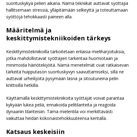
suorituskykyä pelien aikana. Nämä tekniikat auttavat syöttäjiä
hallitsemaan stressiä, ylläpitämään selkeyttä ja toteuttamaan
syöttöjä tehokkaasti paineen alla.
Määritelmä ja
keskittymistekniikoiden tärkeys
Keskittymistekniikoilla tarkoitetaan erilaisia mieliharjoituksia,
jotka mahdollistavat syöttäjien tarkentaa huomiotaan ja
minimoida häiriötekijöitä. Nämä menetelmät ovat ratkaisevan
tärkeitä huipputason suorituskyvyn saavuttamiseksi, sillä ne
auttavat urheilijoita pysymään läsnä ja sitoutuneina pelin
kriittisillä hetkillä.
Käyttämällä keskittymistekniikoita syöttäjät voivat parantaa
kykyään lukea peliä, ennakoida pelitilanteita ja reagoida
dynaariin tilanteisiin. Tämä mielentila voi merkittävästi
vaikuttaa heidän kokonaistehokkuuteensa kentällä.
Katsaus keskeisiin