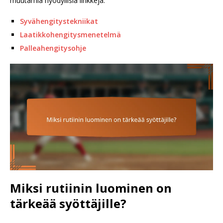
muutamia hyödyllisiä linkkejä:
Syvähengitystekniikat
Laatikkohengitysmenetelmä
Palleahengitysohje
Miksi rutiinin luominen on
tärkeää syöttäjille?