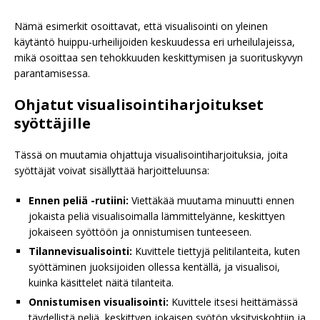
Nämä esimerkit osoittavat, että visualisointi on yleinen
käytäntö huippu-urheilijoiden keskuudessa eri urheilulajeissa,
mikä osoittaa sen tehokkuuden keskittymisen ja suorituskyvyn
parantamisessa.
Ohjatut visualisointiharjoitukset
syöttäjille
Tässä on muutamia ohjattuja visualisointiharjoituksia, joita
syöttäjät voivat sisällyttää harjoitteluunsa:
Ennen peliä -rutiini:
Viettäkää muutama minuutti ennen
jokaista peliä visualisoimalla lämmittelyänne, keskittyen
jokaiseen syöttöön ja onnistumisen tunteeseen.
Tilannevisualisointi:
Kuvittele tiettyjä pelitilanteita, kuten
syöttäminen juoksijoiden ollessa kentällä, ja visualisoi,
kuinka käsittelet näitä tilanteita.
Onnistumisen visualisointi:
Kuvittele itsesi heittämässä
täydellistä peliä, keskittyen jokaisen syötön yksityiskohtiin ja