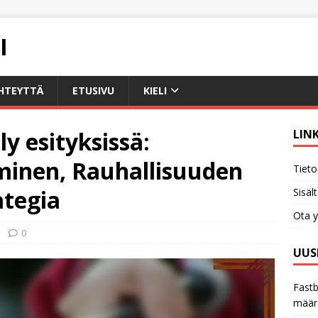
I
HTEYTTÄ
ETUSIVU
KIELI
y esityksissä:
LIN
minen, Rauhallisuuden
Tieto
ategia
Sisäl
Ota y
0
UUS
Fastb
määr