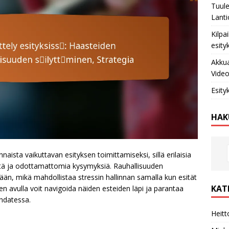
Tuule
Lanti
Kilpa
esity
Akkua
Video
Esity
HAK
aista vaikuttavan esityksen toimittamiseksi, sillä erilaisia
yttä ja odottamattomia kysymyksiä. Rauhallisuuden
ään, mikä mahdollistaa stressin hallinnan samalla kun esität
KAT
en avulla voit navigoida näiden esteiden läpi ja parantaa
ohdatessa.
Heitt