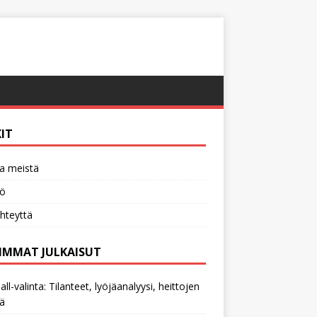
KIT
a meistä
tö
hteyttä
IMMAT JULKAISUT
all-valinta: Tilanteet, lyöjäanalyysi, heittojen
ä