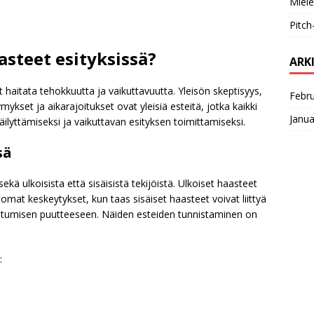
Miele
Pitch
asteet esityksissä?
ARK
ivat haitata tehokkuutta ja vaikuttavuutta. Yleisön skeptisyys,
Febr
set ja aikarajoitukset ovat yleisiä esteitä, jotka kaikki
Janua
säilyttämiseksi ja vaikuttavan esityksen toimittamiseksi.
sä
ekä ulkoisista että sisäisistä tekijöistä. Ulkoiset haasteet
omat keskeytykset, kun taas sisäiset haasteet voivat liittyä
autumisen puutteeseen. Näiden esteiden tunnistaminen on
: