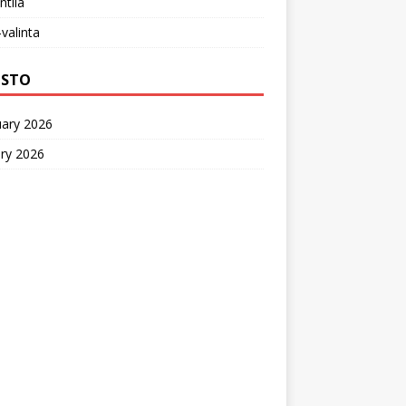
ntila
-valinta
ISTO
uary 2026
ry 2026