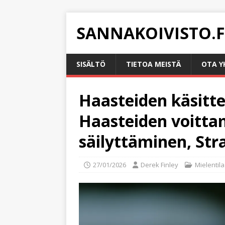
SANNAKOIVISTO.F
SISÄLTÖ
TIETOA MEISTÄ
OTA Y
Haasteiden käsittel
Haasteiden voitta
säilyttäminen, Str
27/01/2026
Derek Finley
Mielentila