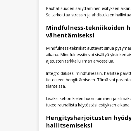
Rauhallisuuden säilyttäminen esityksen aikana
Se tarkoittaa stressin ja ahdistuksen hallintaa
Mindfulness-tekniikoiden h
vähentämiseksi
Mindfulness-tekniikat auttavat sinua pysymää
aikana. Mindfulnessiin voi sisältyä yksinkert
ajatusten tarkkailu ilman arvostelua.
Integroidaksesi mindfulnessin, harkitse päiv
tietoiseen hengittämiseen. Tämä voi parantaa
tilanteissa.
Lisäksi kehon kielen huomioiminen ja silmäko
tukee rauhallista käytöstäsi esityksen aikana.
Hengitysharjoitusten hyöd
hallitsemiseksi