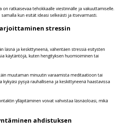
 on ratkaisevaa tehokkaalle viestinnälle ja vakuuttamiselle.
 samalla kun esität ideasi selkeästi ja itsevarmasti.
arjoittaminen stressin
n läsnä ja keskittyneenä, vähentäen stressiä esitysten
aisia käytäntöjä, kuten hengityksen huomioiminen tai
ittäin muutaman minuutin varaamista meditaatioon tai
 kykyäsi pysyä rauhallisena ja keskittyneenä haastavissa
ntaktin ylläpitäminen voivat vahvistaa läsnäoloasi, mikä
yntäminen ahdistuksen