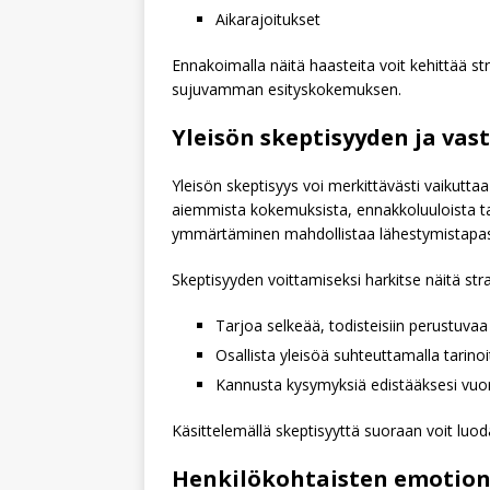
Aikarajoitukset
Ennakoimalla näitä haasteita voit kehittää str
sujuvamman esityskokemuksen.
Yleisön skeptisyyden ja v
Yleisön skeptisyys voi merkittävästi vaikutt
aiemmista kokemuksista, ennakkoluuloista ta
ymmärtäminen mahdollistaa lähestymistapasi
Skeptisyyden voittamiseksi harkitse näitä stra
Tarjoa selkeää, todisteisiin perustuvaa
Osallista yleisöä suhteuttamalla tarinoi
Kannusta kysymyksiä edistääksesi vuoro
Käsittelemällä skeptisyyttä suoraan voit luo
Henkilökohtaisten emotion