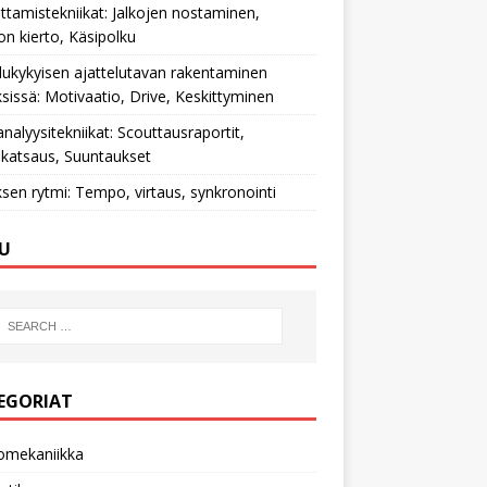
ttamistekniikat: Jalkojen nostaminen,
on kierto, Käsipolku
ilukykyisen ajattelutavan rakentaminen
ksissä: Motivaatio, Drive, Keskittyminen
nalyysitekniikat: Scouttausraportit,
katsaus, Suuntaukset
ksen rytmi: Tempo, virtaus, synkronointi
U
EGORIAT
omekaniikka