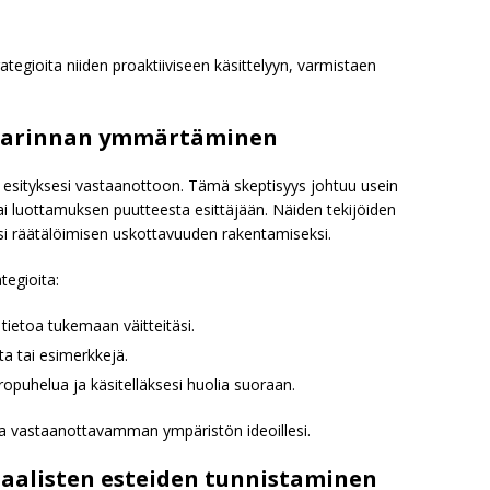
ategioita niiden proaktiiviseen käsittelyyn, varmistaen
astarinnan ymmärtäminen
aa esityksesi vastaanottoon. Tämä skeptisyys johtuu usein
i luottamuksen puutteesta esittäjään. Näiden tekijöiden
 räätälöimisen uskottavuuden rakentamiseksi.
tegioita:
 tietoa tukemaan väitteitäsi.
ta tai esimerkkejä.
puhelua ja käsitelläksesi huolia suoraan.
da vastaanottavamman ympäristön ideoillesi.
aalisten esteiden tunnistaminen