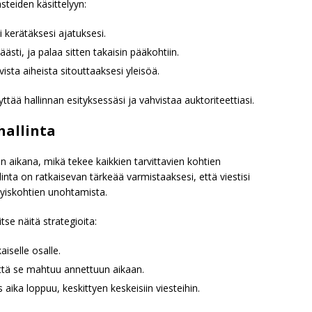
teiden käsittelyyn:
i kerätäksesi ajatuksesi.
sti, ja palaa sitten takaisin pääkohtiin.
sta aiheista sitouttaaksesi yleisöä.
ää hallinnan esityksessäsi ja vahvistaa auktoriteettiasi.
hallinta
en aikana, mikä tekee kaikkien tarvittavien kohtien
nta on ratkaisevan tärkeää varmistaaksesi, että viestisi
ityiskohtien unohtamista.
se näitä strategioita:
aiselle osalle.
 että se mahtuu annettuun aikaan.
ika loppuu, keskittyen keskeisiin viesteihin.