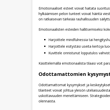
Emotionaaliset esteet voivat haitata suoritus
hylkäämisen pelon tunteet voivat häiritä vies
on ratkaisevan tärkeää rauhallisuuden säilytt
Emotionaalisten esteiden hallitsemiseksi kokei
Harjoittele mindfulnessia tai hengitysha
Harjoittele esitystäsi useita kertoja lu
Kuvittele onnistunut lopputulos vahvista
Käsittelemällä emotionaalista tilaasi voit par
Odottamattomien kysymyste
Odottamattomat kysymykset ja keskeytykset voi
tilanteet voivat johtua yleisön uteliaisuudes
uskottavuuden menettämiseen. Strategioiden 
olennaista.