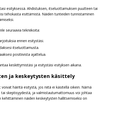
tasi esityksessä. Ahdistuksen, itseluottamuksen puutteen tai
tisi tehokasta esittämistä. Näiden tunteiden tunnistaminen
ämiseksi.
le seuraavia tekniikoita:
rjoituksia ennen esitystäsi.
odaksesi itseluottamusta.
aksesi positiivista ajattelua.
antaa keskittymistäsi ja esitystäsi esityksen aikana.
n ja keskeytysten käsittely
vat häiritä esitystä, jos niitä ei käsitellä oikein. Nämä
ta tai skeptisyydestä, ja valmistautumattomuus voi johtaa
kehittäminen näiden keskeytysten hallitsemiseksi on