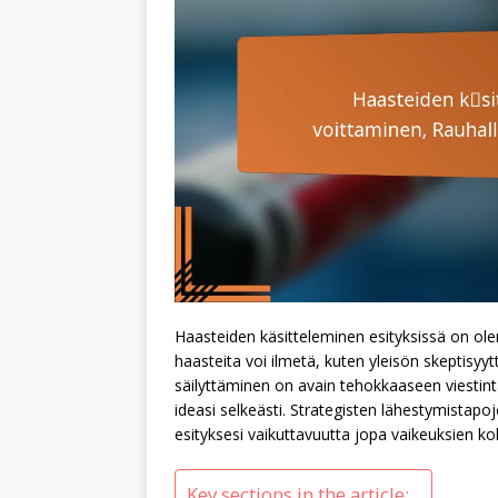
Haasteiden käsitteleminen esityksissä on olenn
haasteita voi ilmetä, kuten yleisön skeptisy
säilyttäminen on avain tehokkaaseen viestint
ideasi selkeästi. Strategisten lähestymistapoj
esityksesi vaikuttavuutta jopa vaikeuksien k
Key sections in the article: