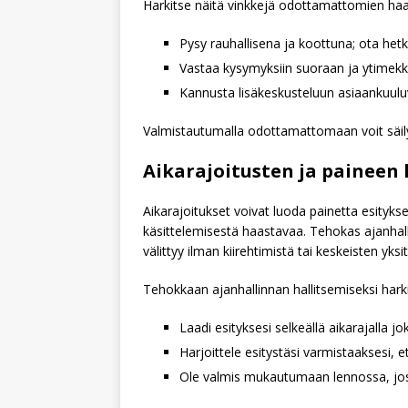
Harkitse näitä vinkkejä odottamattomien haas
Pysy rauhallisena ja koottuna; ota hetk
Vastaa kysymyksiin suoraan ja ytimekkää
Kannusta lisäkeskusteluun asiaankuuluvi
Valmistautumalla odottamattomaan voit säilytt
Aikarajoitusten ja paineen 
Aikarajoitukset voivat luoda painetta esityks
käsittelemisestä haastavaa. Tehokas ajanhalli
välittyy ilman kiirehtimistä tai keskeisten yks
Tehokkaan ajanhallinnan hallitsemiseksi harkit
Laadi esityksesi selkeällä aikarajalla jok
Harjoittele esitystäsi varmistaaksesi,
Ole valmis mukautumaan lennossa, jos a