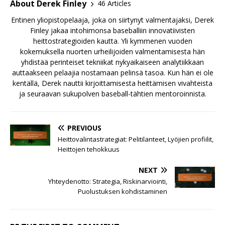
About Derek Finley
46 Articles
Entinen yliopistopelaaja, joka on siirtynyt valmentajaksi, Derek
Finley jakaa intohimonsa baseballiin innovatiivisten
heittostrategioiden kautta. Yli kymmenen vuoden
kokemuksella nuorten urheilijoiden valmentamisesta hän
yhdistää perinteiset tekniikat nykyaikaiseen analytiikkaan
auttaakseen pelaajia nostamaan pelinsä tasoa. Kun hän ei ole
kentällä, Derek nauttii kirjoittamisesta heittämisen vivahteista
ja seuraavan sukupolven baseball-tähtien mentoroinnista.
PREVIOUS
Heittovalintastrategiat: Pelitilanteet, Lyöjien profiilit,
Heittojen tehokkuus
NEXT
Yhteydenotto: Strategia, Riskinarviointi,
Puolustuksen kohdistaminen