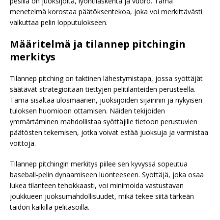
pesillä on juoksijoita, lyöntilaskenta ja vuoro. Tämä
menetelmä korostaa päätöksentekoa, joka voi merkittävästi
vaikuttaa pelin lopputulokseen.
Määritelmä ja tilannep pitchingin
merkitys
Tilannep pitching on taktinen lähestymistapa, jossa syöttäjät
säätävät strategioitaan tiettyjen pelitilanteiden perusteella.
Tämä sisältää ulosmäärien, juoksijoiden sijainnin ja nykyisen
tuloksen huomioon ottamisen. Näiden tekijöiden
ymmärtäminen mahdollistaa syöttäjille tietoon perustuvien
päätösten tekemisen, jotka voivat estää juoksuja ja varmistaa
voittoja.
Tilannep pitchingin merkitys piilee sen kyvyssä sopeutua
baseball-pelin dynaamiseen luonteeseen. Syöttäjä, joka osaa
lukea tilanteen tehokkaasti, voi minimoida vastustavan
joukkueen juoksumahdollisuudet, mikä tekee siitä tärkeän
taidon kaikilla pelitasoilla.