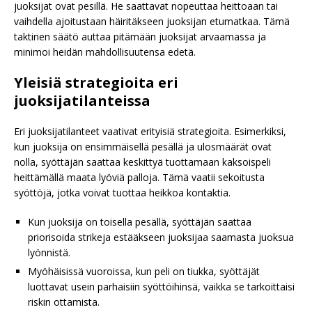
juoksijat ovat pesillä. He saattavat nopeuttaa heittoaan tai
vaihdella ajoitustaan häiritäkseen juoksijan etumatkaa. Tämä
taktinen säätö auttaa pitämään juoksijat arvaamassa ja
minimoi heidän mahdollisuutensa edetä.
Yleisiä strategioita eri
juoksijatilanteissa
Eri juoksijatilanteet vaativat erityisiä strategioita. Esimerkiksi,
kun juoksija on ensimmäisellä pesällä ja ulosmäärät ovat
nolla, syöttäjän saattaa keskittyä tuottamaan kaksoispeli
heittämällä maata lyöviä palloja. Tämä vaatii sekoitusta
syöttöjä, jotka voivat tuottaa heikkoa kontaktia.
Kun juoksija on toisella pesällä, syöttäjän saattaa
priorisoida strikeja estääkseen juoksijaa saamasta juoksua
lyönnistä.
Myöhäisissä vuoroissa, kun peli on tiukka, syöttäjät
luottavat usein parhaisiin syöttöihinsä, vaikka se tarkoittaisi
riskin ottamista.