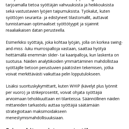
tarjoamalla tietoa syöttäjän vahvuuksista ja heikkouksista
sekä vastustavien lyöjien taipumuksista. Työkalut, kuten
syöttöjen seuranta- ja edistyneet tilastomallit, auttavat
tunnistamaan optimaaliset syöttötyypit ja sijainnit
reaaliaikaisen datan perusteella.
Esimerkiksi syöttäjä, joka kohtaa lyöjän, jolla on korkea swing-
and-miss -luku murrospalloja vastaan, saattaa hyötyä
heittämällä enemmän slider- tai kaaripalloja, kun laskenta on
suotuisa. Näiden analytiikoiden ymmärtäminen mahdollistaa
syöttäjille tietoon perustuvien päätösten tekemisen, jotka
voivat merkittävästi vaikuttaa pelin lopputulokseen.
Lisäksi suorituskykymittarit, kuten WHIP (kävelyt plus lyönnit
per vuoro) ja strikeprosentit, voivat ohjata syöttäjiä
arvioimaan tehokkuuttaan eri tilanteissa. Säännöllinen näiden
mittareiden tarkastelu auttaa syöttäjiä säätämään
strategioitaan maksimoidakseen
menestymismahdollisuuksiaan.