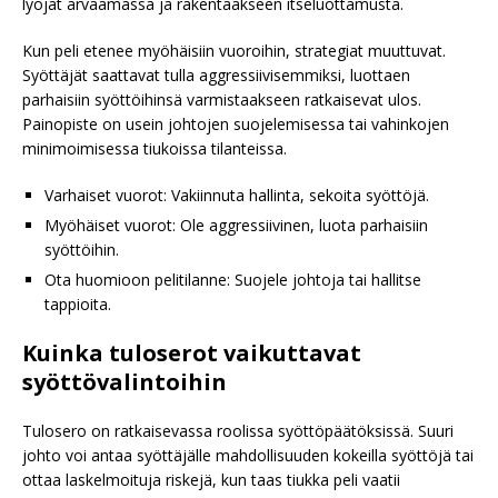
lyöjät arvaamassa ja rakentaakseen itseluottamusta.
Kun peli etenee myöhäisiin vuoroihin, strategiat muuttuvat.
Syöttäjät saattavat tulla aggressiivisemmiksi, luottaen
parhaisiin syöttöihinsä varmistaakseen ratkaisevat ulos.
Painopiste on usein johtojen suojelemisessa tai vahinkojen
minimoimisessa tiukoissa tilanteissa.
Varhaiset vuorot: Vakiinnuta hallinta, sekoita syöttöjä.
Myöhäiset vuorot: Ole aggressiivinen, luota parhaisiin
syöttöihin.
Ota huomioon pelitilanne: Suojele johtoja tai hallitse
tappioita.
Kuinka tuloserot vaikuttavat
syöttövalintoihin
Tulosero on ratkaisevassa roolissa syöttöpäätöksissä. Suuri
johto voi antaa syöttäjälle mahdollisuuden kokeilla syöttöjä tai
ottaa laskelmoituja riskejä, kun taas tiukka peli vaatii