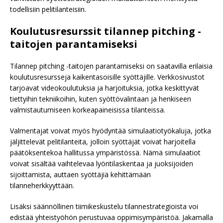
todellisiin pelitilanteisiin.
Koulutusresurssit tilannep pitching -
taitojen parantamiseksi
Tilannep pitching -taitojen parantamiseksi on saatavilla erilaisia
koulutusresursseja kaikentasoisille syöttäjille. Verkkosivustot
tarjoavat videokoulutuksia ja harjoituksia, jotka keskittyvät
tiettyihin tekniikoihin, kuten syöttövalintaan ja henkiseen
valmistautumiseen korkeapaineisissa tilanteissa.
Valmentajat voivat myös hyödyntää simulaatiotyökaluja, jotka
jäljittelevät pelitilanteita, jolloin syöttäjät voivat harjoitella
päätöksentekoa hallitussa ympäristössä. Nämä simulaatiot
voivat sisältää vaihtelevaa lyöntilaskentaa ja juoksijoiden
sijoittamista, auttaen syöttäjiä kehittämään
tilanneherkkyyttään.
Lisäksi säännöllinen tiimikeskustelu tilannestrategioista voi
edistää yhteistyöhön perustuvaa oppimisympäristöä. Jakamalla