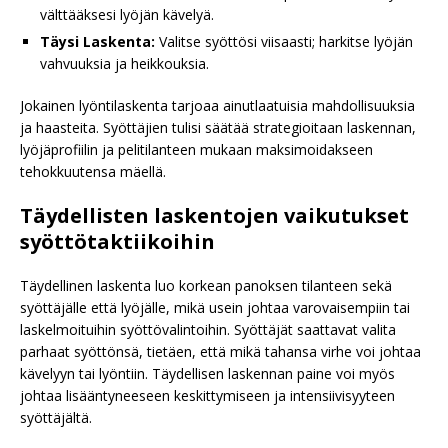
välttääksesi lyöjän kävelyä.
Täysi Laskenta:
Valitse syöttösi viisaasti; harkitse lyöjän
vahvuuksia ja heikkouksia.
Jokainen lyöntilaskenta tarjoaa ainutlaatuisia mahdollisuuksia
ja haasteita. Syöttäjien tulisi säätää strategioitaan laskennan,
lyöjäprofiilin ja pelitilanteen mukaan maksimoidakseen
tehokkuutensa mäellä.
Täydellisten laskentojen vaikutukset
syöttötaktiikoihin
Täydellinen laskenta luo korkean panoksen tilanteen sekä
syöttäjälle että lyöjälle, mikä usein johtaa varovaisempiin tai
laskelmoituihin syöttövalintoihin. Syöttäjät saattavat valita
parhaat syöttönsä, tietäen, että mikä tahansa virhe voi johtaa
kävelyyn tai lyöntiin. Täydellisen laskennan paine voi myös
johtaa lisääntyneeseen keskittymiseen ja intensiivisyyteen
syöttäjältä.