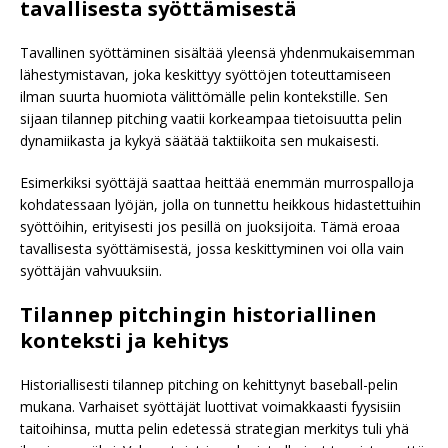
tavallisesta syöttämisestä
Tavallinen syöttäminen sisältää yleensä yhdenmukaisemman
lähestymistavan, joka keskittyy syöttöjen toteuttamiseen
ilman suurta huomiota välittömälle pelin kontekstille. Sen
sijaan tilannep pitching vaatii korkeampaa tietoisuutta pelin
dynamiikasta ja kykyä säätää taktiikoita sen mukaisesti.
Esimerkiksi syöttäjä saattaa heittää enemmän murrospalloja
kohdatessaan lyöjän, jolla on tunnettu heikkous hidastettuihin
syöttöihin, erityisesti jos pesillä on juoksijoita. Tämä eroaa
tavallisesta syöttämisestä, jossa keskittyminen voi olla vain
syöttäjän vahvuuksiin.
Tilannep pitchingin historiallinen
konteksti ja kehitys
Historiallisesti tilannep pitching on kehittynyt baseball-pelin
mukana. Varhaiset syöttäjät luottivat voimakkaasti fyysisiin
taitoihinsa, mutta pelin edetessä strategian merkitys tuli yhä