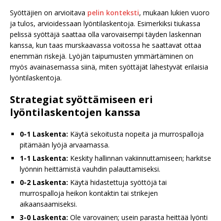
Syöttäjien on arvioitava
pelin konteksti
, mukaan lukien vuoro
ja tulos, arvioidessaan lyöntilaskentoja. Esimerkiksi tiukassa
pelissä syöttäjä saattaa olla varovaisempi täyden laskennan
kanssa, kun taas murskaavassa voitossa he saattavat ottaa
enemmän riskejä. Lyöjän taipumusten ymmärtäminen on
myös avainasemassa siinä, miten syöttäjät lähestyvät erilaisia
lyöntilaskentoja.
Strategiat syöttämiseen eri
lyöntilaskentojen kanssa
0-1 Laskenta:
Käytä sekoitusta nopeita ja murrospalloja
pitämään lyöjä arvaamassa.
1-1 Laskenta:
Keskity hallinnan vakiinnuttamiseen; harkitse
lyönnin heittämistä vauhdin palauttamiseksi.
0-2 Laskenta:
Käytä hidastettuja syöttöjä tai
murrospalloja heikon kontaktin tai strikejen
aikaansaamiseksi.
3-0 Laskenta:
Ole varovainen; usein parasta heittää lyönti