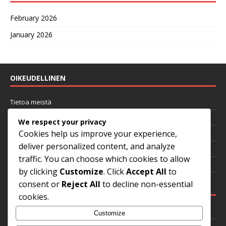
February 2026
January 2026
OIKEUDELLINEN
Tietoa meistä
Käyttöehdot
We respect your privacy
Cookies help us improve your experience,
Evästeasetukset
deliver personalized content, and analyze
Ota yhteyttä
traffic. You can choose which cookies to allow
Yksityisyytesi
by clicking
Customize
. Click
Accept All
to
consent or
Reject All
to decline non-essential
KATEGORIAT
cookies.
Heittomekaniikka
Customize