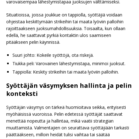
varovaisempaa lähestymistapaa juoksujen välttämiseksi.
Situatioissa, joissa joukkue on tappiolla, syöttäjiä voidaan
ohjeistaa keskittymään strikeihin tai maata lyöviin palloihin
rajoittaakseen juoksumahdollisuuksia. Toisaalta, kun ollaan
edellä, he saattavat pyrkiä kontaktin ulos saamiseen
pitääkseen pelin käynnissä.
Suuri johto: Kokeile syöttöjä, ota riskejä.
Tiukka peli: Varovainen lähestymistapa, minimoi juoksut.
Tappiolla: Keskity strikeihin tai maata lyöviin palloihin.
Syöttäjän väsymyksen hallinta ja pelin
konteksti
Syöttäjän väsymys on tärkeä huomioitava seikka, erityisesti
myöhäisissä vuoroissa. Pelin edetessä syöttäjät saattavat
menettää nopeutta ja hallintaa, mikä vaatii strategian
muuttamista. Valmentajien on seurattava syöttäjiään tarkasti
päättääkseen, milloin heidät tulisi vaihtaa tai säätää