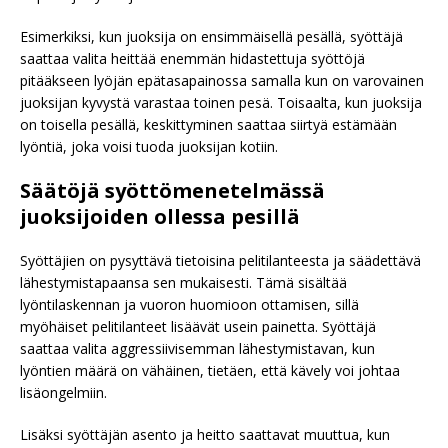
Esimerkiksi, kun juoksija on ensimmäisellä pesällä, syöttäjä
saattaa valita heittää enemmän hidastettuja syöttöjä
pitääkseen lyöjän epätasapainossa samalla kun on varovainen
juoksijan kyvystä varastaa toinen pesä. Toisaalta, kun juoksija
on toisella pesällä, keskittyminen saattaa siirtyä estämään
lyöntiä, joka voisi tuoda juoksijan kotiin.
Säätöjä syöttömenetelmässä
juoksijoiden ollessa pesillä
Syöttäjien on pysyttävä tietoisina pelitilanteesta ja säädettävä
lähestymistapaansa sen mukaisesti. Tämä sisältää
lyöntilaskennan ja vuoron huomioon ottamisen, sillä
myöhäiset pelitilanteet lisäävät usein painetta. Syöttäjä
saattaa valita aggressiivisemman lähestymistavan, kun
lyöntien määrä on vähäinen, tietäen, että kävely voi johtaa
lisäongelmiin.
Lisäksi syöttäjän asento ja heitto saattavat muuttua, kun