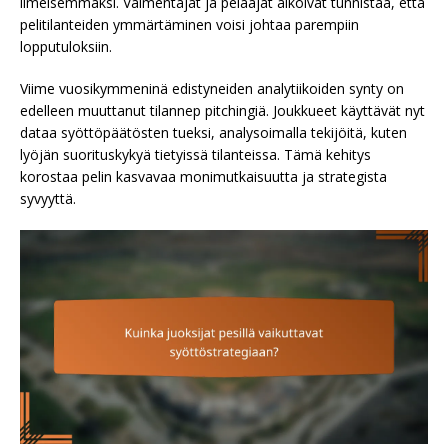
ilmeisemmäksi. Valmentajat ja pelaajat alkoivat tunnistaa, että
pelitilanteiden ymmärtäminen voisi johtaa parempiin
lopputuloksiin.
Viime vuosikymmeninä edistyneiden analytiikoiden synty on
edelleen muuttanut tilannep pitchingiä. Joukkueet käyttävät nyt
dataa syöttöpäätösten tueksi, analysoimalla tekijöitä, kuten
lyöjän suorituskykyä tietyissä tilanteissa. Tämä kehitys
korostaa pelin kasvavaa monimutkaisuutta ja strategista
syvyyttä.