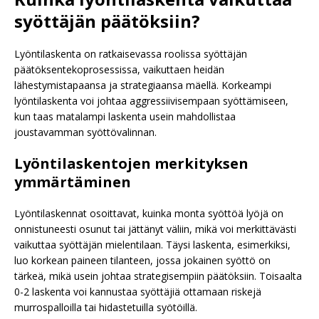
syöttäjän päätöksiin?
Lyöntilaskenta on ratkaisevassa roolissa syöttäjän
päätöksentekoprosessissa, vaikuttaen heidän
lähestymistapaansa ja strategiaansa mäellä. Korkeampi
lyöntilaskenta voi johtaa aggressiivisempaan syöttämiseen,
kun taas matalampi laskenta usein mahdollistaa
joustavamman syöttövalinnan.
Lyöntilaskentojen merkityksen
ymmärtäminen
Lyöntilaskennat osoittavat, kuinka monta syöttöä lyöjä on
onnistuneesti osunut tai jättänyt väliin, mikä voi merkittävästi
vaikuttaa syöttäjän mielentilaan. Täysi laskenta, esimerkiksi,
luo korkean paineen tilanteen, jossa jokainen syöttö on
tärkeä, mikä usein johtaa strategisempiin päätöksiin. Toisaalta
0-2 laskenta voi kannustaa syöttäjiä ottamaan riskejä
murrospalloilla tai hidastetuilla syötöillä.