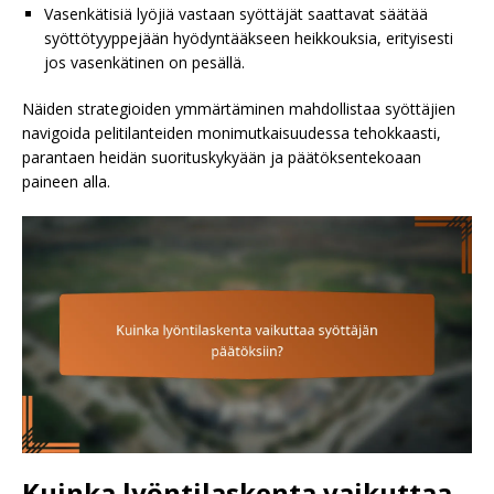
Vasenkätisiä lyöjiä vastaan syöttäjät saattavat säätää
syöttötyyppejään hyödyntääkseen heikkouksia, erityisesti
jos vasenkätinen on pesällä.
Näiden strategioiden ymmärtäminen mahdollistaa syöttäjien
navigoida pelitilanteiden monimutkaisuudessa tehokkaasti,
parantaen heidän suorituskykyään ja päätöksentekoaan
paineen alla.
Kuinka lyöntilaskenta vaikuttaa