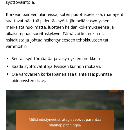
syöttövalintoja.
Korkean paineen tilanteissa, kuten pudotuspeleissä, managerit
saattavat päättää pidentää syöttäjän peliä väsymyksen
merkeistä huolimatta, luottaen heidän kokemukseensa ja
aikaisempaan suorituskykyyn. Tämä voi kuitenkin olla
riskialtista ja johtaa heikentyneeseen tehokkuuteen tai
vammoihin.
Seuraa syöttömäärää ja väsymyksen merkkejä.
Säädä syöttövalintoja fyysisen kunnon mukaan.
Ole varovainen korkeapaineisissa tilanteissa; punnitse
pidennysten riskejä.