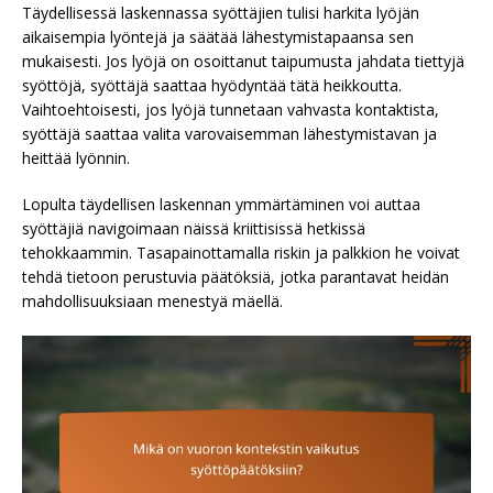
Täydellisessä laskennassa syöttäjien tulisi harkita lyöjän
aikaisempia lyöntejä ja säätää lähestymistapaansa sen
mukaisesti. Jos lyöjä on osoittanut taipumusta jahdata tiettyjä
syöttöjä, syöttäjä saattaa hyödyntää tätä heikkoutta.
Vaihtoehtoisesti, jos lyöjä tunnetaan vahvasta kontaktista,
syöttäjä saattaa valita varovaisemman lähestymistavan ja
heittää lyönnin.
Lopulta täydellisen laskennan ymmärtäminen voi auttaa
syöttäjiä navigoimaan näissä kriittisissä hetkissä
tehokkaammin. Tasapainottamalla riskin ja palkkion he voivat
tehdä tietoon perustuvia päätöksiä, jotka parantavat heidän
mahdollisuuksiaan menestyä mäellä.