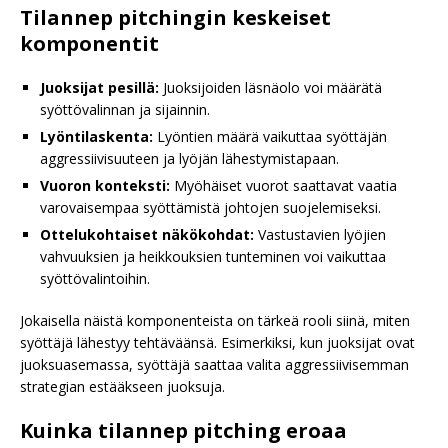
Tilannep pitchingin keskeiset
komponentit
Juoksijat pesillä:
Juoksijoiden läsnäolo voi määrätä
syöttövalinnan ja sijainnin.
Lyöntilaskenta:
Lyöntien määrä vaikuttaa syöttäjän
aggressiivisuuteen ja lyöjän lähestymistapaan.
Vuoron konteksti:
Myöhäiset vuorot saattavat vaatia
varovaisempaa syöttämistä johtojen suojelemiseksi.
Ottelukohtaiset näkökohdat:
Vastustavien lyöjien
vahvuuksien ja heikkouksien tunteminen voi vaikuttaa
syöttövalintoihin.
Jokaisella näistä komponenteista on tärkeä rooli siinä, miten
syöttäjä lähestyy tehtäväänsä. Esimerkiksi, kun juoksijat ovat
juoksuasemassa, syöttäjä saattaa valita aggressiivisemman
strategian estääkseen juoksuja.
Kuinka tilannep pitching eroaa