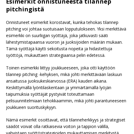
Esimerkit onnistuneesta tilannep
pitchingistä
Onnistuneet esimerkit korostavat, kuinka tehokas tilannep
pitching voi johtaa suotuisaan lopputulokseen. Yksi merkittävä
esimerkki on suurliigan syöttäjä, joka jatkuvasti sääti
lähestymistapaansa vuoron ja juoksijoiden määrän mukaan.
Tämä syöttäjä käytti sekoitusta nopeita ja hidastettuja
syöttöjä, mukauttaen strategiaansa pelin edetessä.
Toinen esimerkki liittyy joukkueeseen, joka otti käyttöön
tilannep pitching -kehyksen, mikä johti merkittävään laskuun
ansaitussa juoksukeskiarvossa (ERA) kauden aikana.
Keskittymällä lyöntilaskentaan ja ymmärtämällä lyöjän
taipumuksia syöttäjät pystyivät toteuttamaan
pelisuunnitelmiaan tehokkaammin, mikä johti parantuneeseen
joukkueen suorituskykyyn.
Nämä esimerkit osoittavat, että tilanneherkkyys ja strategiset
säädöt voivat olla ratkaisevia voiton ja tappion välillä,
vahvistaen syöttöstrategioiden mukauttamisen merkitystä