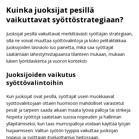
Kuinka juoksijat pesillä
vaikuttavat syöttöstrategiaan?
Juoksijat pesillä vaikuttavat merkittävästi syöttäjän strategiaan,
sillä ne voivat muuttaa syöttövalintoja ja koko pelitaktiikkaa.
Juoksijoiden läsnäolo luo painetta, mikä saa syöttäjät
säätämään lähestymistapaansa tilanteen mukaan, mukaan
lukien lyöntilaskenta ja vuoron konteksti.
Juoksijoiden vaikutus
syöttövalintoihin
Kun juoksijat ovat pesillä, syöttäjät usein muokkaavat
syöttövalintojaan ottaen huomioon mahdolliset varastetut
pesät ja tarpeen saada aikaan maata lyöviä palloja tai strikeja.
Nopeita syöttöjä saatetaan suosia nopeuden ja hallinnan
ylläpitämiseksi, kun taas murrospalloja voidaan käyttää lyöjän
huijaamiseen. Valitun syötön tyyppiä vaikuttaa juoksijan
nopeus ja syöttäjän itseluottamus heitossaan.