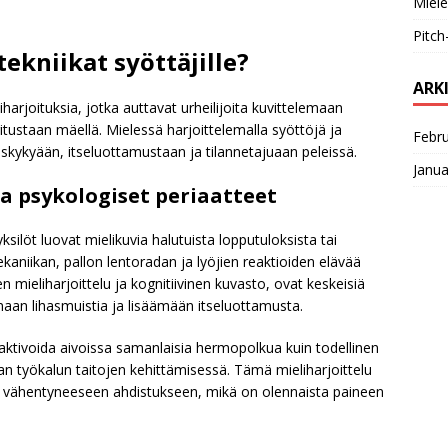
Miele
Pitch
tekniikat syöttäjille?
ARK
eliharjoituksia, jotka auttavat urheilijoita kuvittelemaan
tustaan mäellä. Mielessä harjoittelemalla syöttöjä ja
Febr
miskykyään, itseluottamustaan ja tilannetajuaan peleissä.
Janua
a psykologiset periaatteet
yksilöt luovat mielikuvia halutuista lopputuloksista tai
ekaniikan, pallon lentoradan ja lyöjien reaktioiden elävää
n mieliharjoittelu ja kognitiivinen kuvasto, ovat keskeisiä
maan lihasmuistia ja lisäämään itseluottamusta.
i aktivoida aivoissa samanlaisia hermopolkua kuin todellinen
aan työkalun taitojen kehittämisessä. Tämä mieliharjoittelu
a vähentyneeseen ahdistukseen, mikä on olennaista paineen