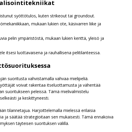
alisointitekniikat
istunut syöttötulos, kuten strikeout tai groundout.
ömekaniikkaan, mukaan lukien ote, käsivarren liike ja
via pelin ympäristöstä, mukaan lukien kenttä, yleisö ja
le itsesi luottavaisena ja rauhallisena pelitilanteessa.
ttösuorituksessa
äjän suoritusta vahvistamalla vahvaa mielipeliä.
 syöttäjät voivat rakentaa itseluottamusta ja vähentää
an suoritukseen peleissä. Tämä mielivalmistelu
elkeästi ja keskittyneesti.
ään tilannetajua. Harjoittelemalla mielessä erilaisia
imia ja säätää strategioitaan sen mukaisesti. Tämä ennakoiva
myksen täyteisen suorituksen välillä.