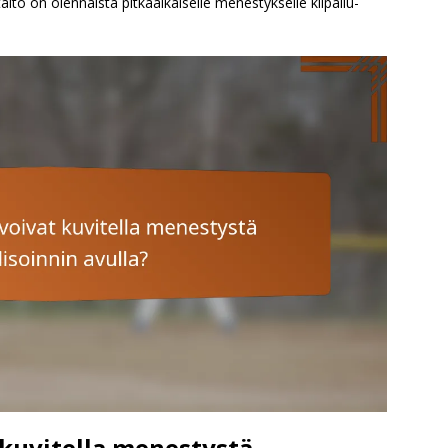
ito on olennaista pitkäaikaiselle menestykselle kilpailu-
 kuvitella menestystä