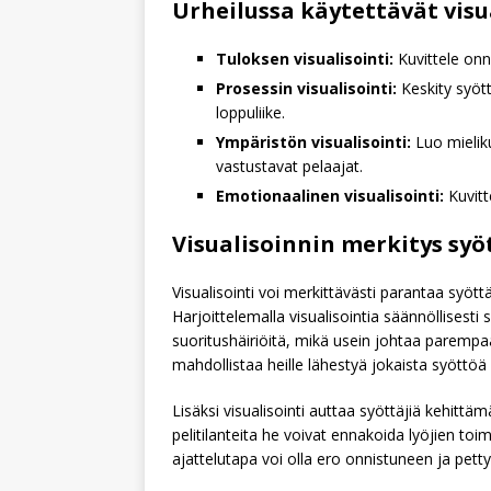
Urheilussa käytettävät visu
Tuloksen visualisointi:
Kuvittele onn
Prosessin visualisointi:
Keskity syött
loppuliike.
Ympäristön visualisointi:
Luo mieliku
vastustavat pelaajat.
Emotionaalinen visualisointi:
Kuvitte
Visualisoinnin merkitys syö
Visualisointi voi merkittävästi parantaa syött
Harjoittelemalla visualisointia säännöllisesti
suoritushäiriöitä, mikä usein johtaa parempa
mahdollistaa heille lähestyä jokaista syöttöä s
Lisäksi visualisointi auttaa syöttäjiä kehittäm
pelitilanteita he voivat ennakoida lyöjien to
ajattelutapa voi olla ero onnistuneen ja petty