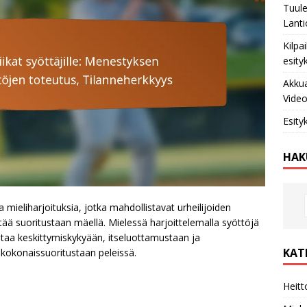
Tuule
Lanti
Kilpa
esity
Akkua
Video
Esity
HAK
ia mieliharjoituksia, jotka mahdollistavat urheilijoiden
ätää suoritustaan mäellä. Mielessä harjoittelemalla syöttöjä
arantaa keskittymiskykyään, itseluottamustaan ja
KAT
 kokonaissuoritustaan peleissä.
Heitt