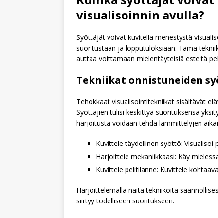
visualisoinnin avulla?
Syöttäjät voivat kuvitella menestystä visualis
suoritustaan ja lopputuloksiaan. Tämä teknii
auttaa voittamaan mielentäyteisiä esteitä pel
Tekniikat onnistuneiden syö
Tehokkaat visualisointitekniikat sisältävät el
Syöttäjien tulisi keskittyä suorituksensa yksit
harjoitusta voidaan tehdä lämmittelyjen aikan
Kuvittele täydellinen syöttö: Visualis
Harjoittele mekaniikkaasi: Käy mielessäs
Kuvittele pelitilanne: Kuvittele kohtaava
Harjoittelemalla näitä tekniikoita säännöllise
siirtyy todelliseen suoritukseen.