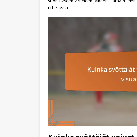
suoritukseen virheiden jälkeen. Tämä mielenta
urheilussa.
Kuinka syöttäjät voivat