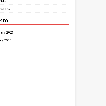
ntila
-valinta
ISTO
uary 2026
ry 2026