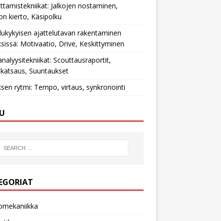
ttamistekniikat: Jalkojen nostaminen,
on kierto, Käsipolku
ilukykyisen ajattelutavan rakentaminen
ksissä: Motivaatio, Drive, Keskittyminen
nalyysitekniikat: Scouttausraportit,
katsaus, Suuntaukset
ksen rytmi: Tempo, virtaus, synkronointi
U
EGORIAT
omekaniikka