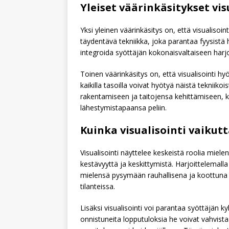
Yleiset väärinkäsitykset vis
Yksi yleinen väärinkäsitys on, että visualisoin
täydentävä tekniikka, joka parantaa fyysistä har
integroida syöttäjän kokonaisvaltaiseen ha
Toinen väärinkäsitys on, että visualisointi hyö
kaikilla tasoilla voivat hyötyä näistä tekniikoi
rakentamiseen ja taitojensa kehittämiseen, 
lähestymistapaansa peliin.
Kuinka visualisointi vaikut
Visualisointi näyttelee keskeistä roolia miel
kestävyyttä ja keskittymistä. Harjoittelemalla 
mielensä pysymään rauhallisena ja koottuna 
tilanteissa.
Lisäksi visualisointi voi parantaa syöttäjän k
onnistuneita lopputuloksia he voivat vahvista