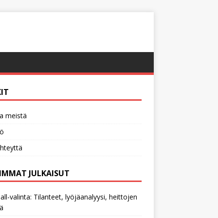
KIT
a meistä
tö
hteyttä
IMMAT JULKAISUT
all-valinta: Tilanteet, lyöjäanalyysi, heittojen
ä