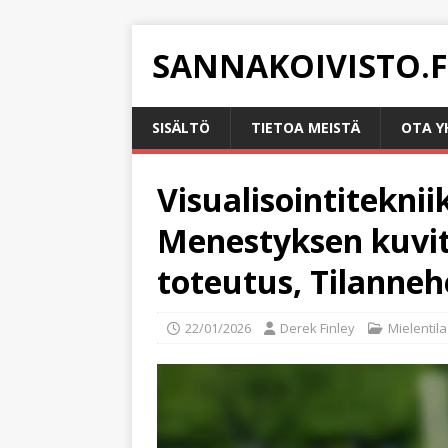
SANNAKOIVISTO.F
SISÄLTÖ
TIETOA MEISTÄ
OTA Y
Visualisointitekniik
Menestyksen kuvit
toteutus, Tilanne
22/01/2026
Derek Finley
Mielentila