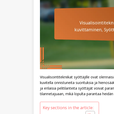
Visualisointitekniikat syöttäjille ovat olennais
kuvitella onnistuneita suorituksia ja hienosä
ja erilaisia pelitilanteita syöttäjät voivat p
tilannetajuaan, mikä lopulta parantaa heidän
Key sections in the article: