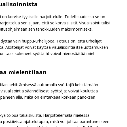
ualisoinnista
ti on korvike fyysiselle harjoittelulle. Todellisuudessa se on
joittelua sen sijaan, että se korvaisi sitä. Visualisointi tulisi
rjoitusohjelmaan sen tehokkuuden maksimoimiseksi.
dyttää vain huippu-urheilijoita. Totuus on, että urheilijat
sta. Aloittelijat voivat käyttää visualisointia itseluottamuksen
kun taas kokeneet syöttäjät voivat hienosäätää miel
taa mielentilaan
entilan kehittämisessä auttamalla syöttäjiä kehittämään
visualisointia säännöllisesti syöttäjät voivat kouluttaa
paineen alla, mikä on elintärkeää korkean panoksen
ykyä toipua takaiskuista. Harjoittelemalla mielessä
a positiivista ajattelutapaa, mikä voi johtaa parantuneeseen