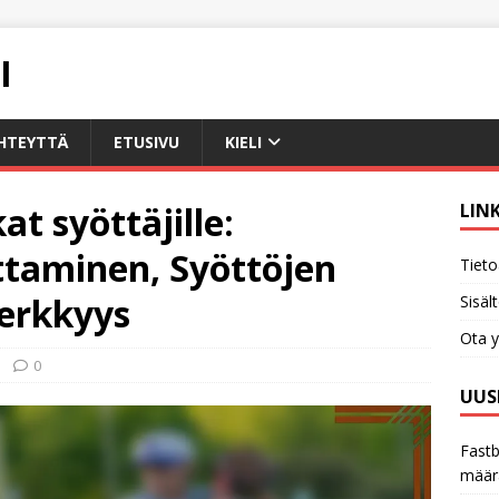
I
HTEYTTÄ
ETUSIVU
KIELI
at syöttäjille:
LIN
taminen, Syöttöjen
Tieto
herkkyys
Sisäl
Ota y
0
UUS
Fastb
määr