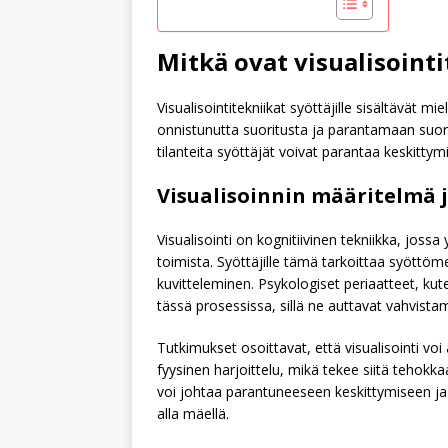
Mitkä ovat visualisointi
Visualisointitekniikat syöttäjille sisältävät mi
onnistunutta suoritusta ja parantamaan suori
tilanteita syöttäjät voivat parantaa keskitty
Visualisoinnin määritelmä j
Visualisointi on kognitiivinen tekniikka, jossa 
toimista. Syöttäjille tämä tarkoittaa syöttöm
kuvitteleminen. Psykologiset periaatteet, kute
tässä prosessissa, sillä ne auttavat vahvista
Tutkimukset osoittavat, että visualisointi vo
fyysinen harjoittelu, mikä tekee siitä tehokk
voi johtaa parantuneeseen keskittymiseen j
alla mäellä.