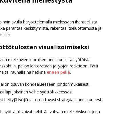
oinnin avulla harjoittelemalla mielessään ihanteellista
kka parantaa keskittymistä, rakentaa itseluottamusta ja
eissä.
ttötulosten visualisoimiseksi
ävien mielikuvien luomisen onnistuneista syötöistä.
yiskohtiin, pallon lentorataan ja lyöjän reaktioon. Tätä
a tai rauhallisina hetkinä
ennen peliä
.
oi pallon osuvan kohdealueeseen johdonmukaisesti.
i läpi jokainen vaihe syöttöliikkeessäsi.
si tiettyjä lyöjiä ja toteuttavasi strategiasi onnistuneesti.
sti syöttäjät voivat kehittää vahvan mielikehyksen, joka