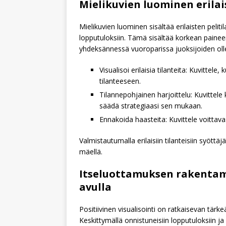
Mielikuvien luominen erilais
Mielikuvien luominen sisältää erilaisten pelit
lopputuloksiin. Tämä sisältää korkean painee
yhdeksännessä vuoroparissa juoksijoiden olle
Visualisoi erilaisia tilanteita: Kuvittele,
tilanteeseen.
Tilannepohjainen harjoittelu: Kuvittel
säädä strategiaasi sen mukaan.
Ennakoida haasteita: Kuvittele voittavas
Valmistautumalla erilaisiin tilanteisiin syött
mäellä.
Itseluottamuksen rakentami
avulla
Positiivinen visualisointi on ratkaisevan tärk
Keskittymällä onnistuneisiin lopputuloksiin ja