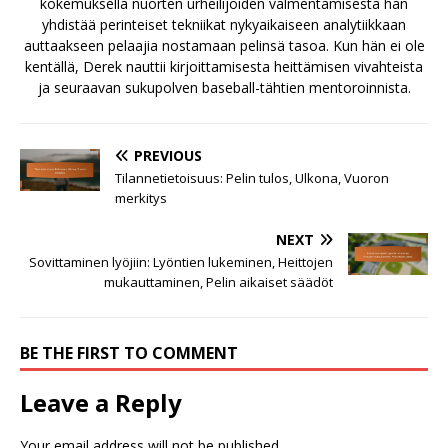
kokemuksella nuorten urheilijoiden valmentamisesta hän
yhdistää perinteiset tekniikat nykyaikaiseen analytiikkaan
auttaakseen pelaajia nostamaan pelinsä tasoa. Kun hän ei ole
kentällä, Derek nauttii kirjoittamisesta heittämisen vivahteista
ja seuraavan sukupolven baseball-tähtien mentoroinnista.
PREVIOUS
Tilannetietoisuus: Pelin tulos, Ulkona, Vuoron
merkitys
NEXT
Sovittaminen lyöjiin: Lyöntien lukeminen, Heittojen
mukauttaminen, Pelin aikaiset säädöt
BE THE FIRST TO COMMENT
Leave a Reply
Your email address will not be published.