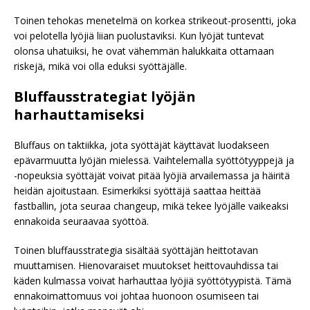
Toinen tehokas menetelmä on korkea strikeout-prosentti, joka
voi pelotella lyöjiä liian puolustaviksi. Kun lyöjät tuntevat
olonsa uhatuiksi, he ovat vähemmän halukkaita ottamaan
riskejä, mikä voi olla eduksi syöttäjälle.
Bluffausstrategiat lyöjän
harhauttamiseksi
Bluffaus on taktiikka, jota syöttäjät käyttävät luodakseen
epävarmuutta lyöjän mielessä. Vaihtelemalla syöttötyyppejä ja
-nopeuksia syöttäjät voivat pitää lyöjiä arvailemassa ja häiritä
heidän ajoitustaan. Esimerkiksi syöttäjä saattaa heittää
fastballin, jota seuraa changeup, mikä tekee lyöjälle vaikeaksi
ennakoida seuraavaa syöttöä.
Toinen bluffausstrategia sisältää syöttäjän heittotavan
muuttamisen. Hienovaraiset muutokset heittovauhdissa tai
käden kulmassa voivat harhauttaa lyöjiä syöttötyypistä. Tämä
ennakoimattomuus voi johtaa huonoon osumiseen tai