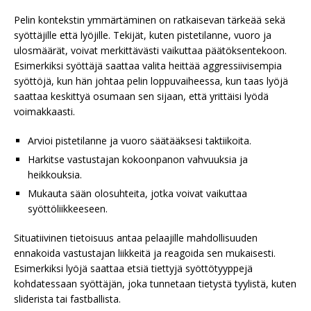
Pelin kontekstin ymmärtäminen on ratkaisevan tärkeää sekä
syöttäjille että lyöjille. Tekijät, kuten pistetilanne, vuoro ja
ulosmäärät, voivat merkittävästi vaikuttaa päätöksentekoon.
Esimerkiksi syöttäjä saattaa valita heittää aggressiivisempia
syöttöjä, kun hän johtaa pelin loppuvaiheessa, kun taas lyöjä
saattaa keskittyä osumaan sen sijaan, että yrittäisi lyödä
voimakkaasti.
Arvioi pistetilanne ja vuoro säätääksesi taktiikoita.
Harkitse vastustajan kokoonpanon vahvuuksia ja
heikkouksia.
Mukauta sään olosuhteita, jotka voivat vaikuttaa
syöttöliikkeeseen.
Situatiivinen tietoisuus antaa pelaajille mahdollisuuden
ennakoida vastustajan liikkeitä ja reagoida sen mukaisesti.
Esimerkiksi lyöjä saattaa etsiä tiettyjä syöttötyyppejä
kohdatessaan syöttäjän, joka tunnetaan tietystä tyylistä, kuten
sliderista tai fastballista.