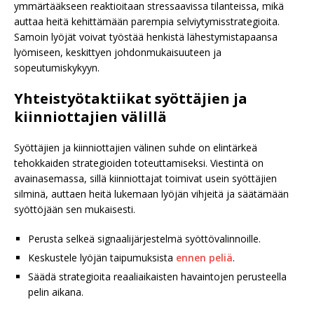
ymmärtääkseen reaktioitaan stressaavissa tilanteissa, mikä
auttaa heitä kehittämään parempia selviytymisstrategioita.
Samoin lyöjät voivat työstää henkistä lähestymistapaansa
lyömiseen, keskittyen johdonmukaisuuteen ja
sopeutumiskykyyn.
Yhteistyötaktiikat syöttäjien ja
kiinniottajien välillä
Syöttäjien ja kiinniottajien välinen suhde on elintärkeä
tehokkaiden strategioiden toteuttamiseksi. Viestintä on
avainasemassa, sillä kiinniottajat toimivat usein syöttäjien
silminä, auttaen heitä lukemaan lyöjän vihjeitä ja säätämään
syöttöjään sen mukaisesti.
Perusta selkeä signaalijärjestelmä syöttövalinnoille.
Keskustele lyöjän taipumuksista
ennen peliä
.
Säädä strategioita reaaliaikaisten havaintojen perusteella
pelin aikana.