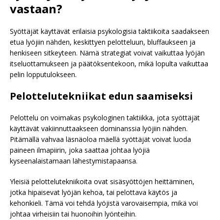
vastaan?
Syöttäjät käyttävät erilaisia psykologisia taktiikoita saadakseen
etua lyöjiin nähden, keskittyen pelotteluun, bluffaukseen ja
henkiseen sitkeyteen. Nämä strategiat voivat vaikuttaa lyöjän
itseluottamukseen ja päätöksentekoon, mikä lopulta vaikuttaa
pelin lopputulokseen.
Pelottelutekniikat edun saamiseksi
Pelottelu on voimakas psykologinen taktiikka, jota syöttäjät
käyttävät vakiinnuttaakseen dominanssia lyöjiin nähden.
Pitämällä vahvaa läsnäoloa mäellä syöttäjät voivat luoda
paineen ilmapiirin, joka saattaa johtaa lyöjiä
kyseenalaistamaan lähestymistapaansa.
Yleisiä pelottelutekniikoita ovat sisäsyöttöjen heittäminen,
jotka hipaisevat lyöjän kehoa, tai pelottava käytös ja
kehonkieli. Tämä voi tehdä lyöjistä varovaisempia, mikä voi
johtaa virheisiin tai huonoihin lyönteihin.