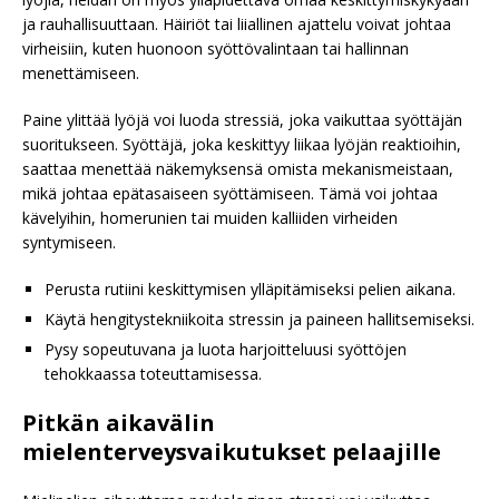
ja rauhallisuuttaan. Häiriöt tai liiallinen ajattelu voivat johtaa
virheisiin, kuten huonoon syöttövalintaan tai hallinnan
menettämiseen.
Paine ylittää lyöjä voi luoda stressiä, joka vaikuttaa syöttäjän
suoritukseen. Syöttäjä, joka keskittyy liikaa lyöjän reaktioihin,
saattaa menettää näkemyksensä omista mekanismeistaan,
mikä johtaa epätasaiseen syöttämiseen. Tämä voi johtaa
kävelyihin, homerunien tai muiden kalliiden virheiden
syntymiseen.
Perusta rutiini keskittymisen ylläpitämiseksi pelien aikana.
Käytä hengitystekniikoita stressin ja paineen hallitsemiseksi.
Pysy sopeutuvana ja luota harjoitteluusi syöttöjen
tehokkaassa toteuttamisessa.
Pitkän aikavälin
mielenterveysvaikutukset pelaajille