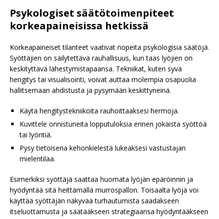
Psykologiset säätötoimenpiteet
korkeapaineisissa hetkissä
Korkeapaineiset tilanteet vaativat nopeita psykologisia säätöjä.
Syöttäjien on säilytettävä rauhallisuus, kun taas lyöjien on
keskityttävä lähestymistapaansa. Tekniikat, kuten syvä
hengitys tai visualisointi, voivat auttaa molempia osapuolia
hallitsemaan ahdistusta ja pysymään keskittyneinä.
Käytä hengitystekniikoita rauhoittaaksesi hermoja.
Kuvittele onnistuneita lopputuloksia ennen jokaista syöttöä
tai lyöntiä.
Pysy tietoisena kehonkielestä lukeaksesi vastustajan
mielentilaa.
Esimerkiksi syöttäjä saattaa huomata lyöjän epäröinnin ja
hyödyntää sitä heittämällä murrospallon. Toisaalta lyöjä voi
käyttää syöttäjän näkyvää turhautumista saadakseen
itseluottamusta ja säätääkseen strategiaansa hyödyntääkseen