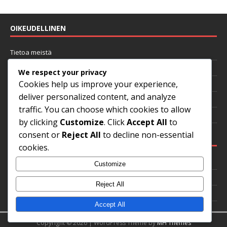
OIKEUDELLINEN
Tietoa meistä
Käyttöehdot
We respect your privacy
Cookies help us improve your experience,
Evästeasetukset
deliver personalized content, and analyze
Ota yhteyttä
traffic. You can choose which cookies to allow
Yksityisyytesi
by clicking
Customize
. Click
Accept All
to
consent or
Reject All
to decline non-essential
KATEGORIAT
cookies.
Heittomekaniikka
Customize
Mielentila
Reject All
Pitch-valinta
Accept All
Copyright © 2026 | WordPress Theme by
MH Themes