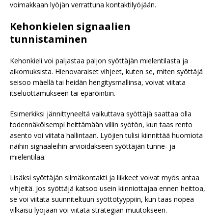
voimakkaan lyöjän verrattuna kontaktilyöjään.
Kehonkielen signaalien
tunnistaminen
Kehonkieli voi paljastaa paljon syöttäjän mielentilasta ja
aikomuksista. Hienovaraiset vihjeet, kuten se, miten syöttäjä
seisoo mäellä tai heidän hengitysmallinsa, voivat viitata
itseluottamukseen tai epäröintiin.
Esimerkiksi jännittyneeltä vaikuttava syöttäjä saattaa olla
todennäköisempi heittämään villin syötön, kun taas rento
asento voi viitata hallintaan. Lyöjien tulisi kiinnittää huomiota
näihin signaaleihin arvioidakseen syöttäjän tunne- ja
mielentilaa.
Lisäksi syöttäjän silmäkontakti ja liikkeet voivat myös antaa
vihjeitä. Jos syöttäjä katsoo usein kiinniottajaa ennen heittoa,
se voi viitata suunniteltuun syöttötyyppiin, kun taas nopea
vilkaisu lyöjään voi viitata strategian muutokseen.