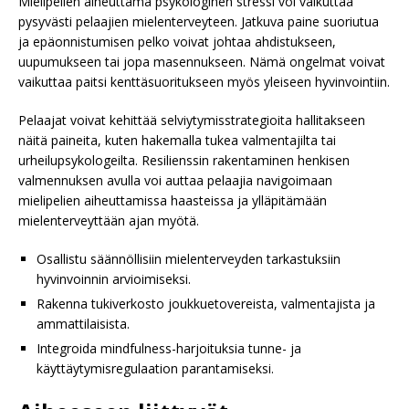
Mielipelien aiheuttama psykologinen stressi voi vaikuttaa
pysyvästi pelaajien mielenterveyteen. Jatkuva paine suoriutua
ja epäonnistumisen pelko voivat johtaa ahdistukseen,
uupumukseen tai jopa masennukseen. Nämä ongelmat voivat
vaikuttaa paitsi kenttäsuoritukseen myös yleiseen hyvinvointiin.
Pelaajat voivat kehittää selviytymisstrategioita hallitakseen
näitä paineita, kuten hakemalla tukea valmentajilta tai
urheilupsykologeilta. Resilienssin rakentaminen henkisen
valmennuksen avulla voi auttaa pelaajia navigoimaan
mielipelien aiheuttamissa haasteissa ja ylläpitämään
mielenterveyttään ajan myötä.
Osallistu säännöllisiin mielenterveyden tarkastuksiin
hyvinvoinnin arvioimiseksi.
Rakenna tukiverkosto joukkuetovereista, valmentajista ja
ammattilaisista.
Integroida mindfulness-harjoituksia tunne- ja
käyttäytymisregulaation parantamiseksi.