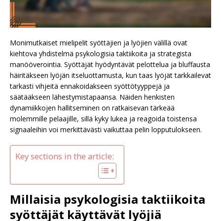
Monimutkaiset mielipelit syöttäjien ja lyöjien välillä ovat
kiehtova yhdistelmä psykologisia taktiikoita ja strategista
manööverointia. Syöttäjät hyödyntävät pelottelua ja bluffausta
häiritäkseen lyöjän itseluottamusta, kun taas lyöjät tarkkailevat
tarkasti vihjeitä ennakoidakseen syöttötyyppejä ja
säätääkseen lähestymistapaansa. Näiden henkisten
dynamiikkojen hallitseminen on ratkaisevan tärkeää
molemmille pelaajille, sillä kyky lukea ja reagoida toistensa
signaaleihin voi merkittävästi vaikuttaa pelin lopputulokseen.
Key sections in the article:
Millaisia psykologisia taktiikoita
syöttäjät käyttävät lyöjiä