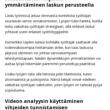
ymmärtäminen laskun perusteella
Lasku lyönnissä antaa olennaista kontekstia syöttäjän
seuraavan siirron ennakoimiseen. Lyöjien tulisi harkita, kuinka
lasku vaikuttaa syöttäjän strategiaan, sillä erilaiset laskut
johtavat usein erilaisiin syöttötyyppeihin.
Esimerkiksi täyden laskun kohdalla syöttäjät saattavat olla
todennäköisempiä heittämään strike, kun taas laskussa
jäljessä oleminen voi johtaa varovaisempaan
lähestymistapaan. Näiden dynamiikkojen ymmärtäminen voi
auttaa lyöjiä tekemään paremmin perusteltuja päätöksiä.
Lisäksi lyöjien tulisi olla tietoisia pelin tilanteesta, kuten
ulosmääristä ja juoksijoista. Nämä tekijät voivat edelleen
vaikuttaa syöttäjän valintoihin, joten lyöjien on tärkeää pysyä
sopeutuvina.
Videon analyysin käyttäminen
vihjeiden tunnistamisen