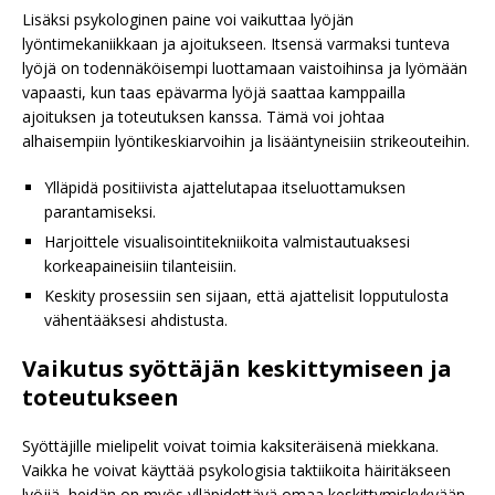
Lisäksi psykologinen paine voi vaikuttaa lyöjän
lyöntimekaniikkaan ja ajoitukseen. Itsensä varmaksi tunteva
lyöjä on todennäköisempi luottamaan vaistoihinsa ja lyömään
vapaasti, kun taas epävarma lyöjä saattaa kamppailla
ajoituksen ja toteutuksen kanssa. Tämä voi johtaa
alhaisempiin lyöntikeskiarvoihin ja lisääntyneisiin strikeouteihin.
Ylläpidä positiivista ajattelutapaa itseluottamuksen
parantamiseksi.
Harjoittele visualisointitekniikoita valmistautuaksesi
korkeapaineisiin tilanteisiin.
Keskity prosessiin sen sijaan, että ajattelisit lopputulosta
vähentääksesi ahdistusta.
Vaikutus syöttäjän keskittymiseen ja
toteutukseen
Syöttäjille mielipelit voivat toimia kaksiteräisenä miekkana.
Vaikka he voivat käyttää psykologisia taktiikoita häiritäkseen
lyöjiä, heidän on myös ylläpidettävä omaa keskittymiskykyään