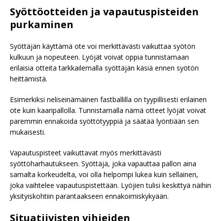
Syöttöotteiden ja vapautuspisteiden
purkaminen
Syöttäjän käyttämä ote voi merkittävästi vaikuttaa syötön
kulkuun ja nopeuteen. Lyöjät voivat oppia tunnistamaan
erilaisia otteita tarkkailemalla syöttäjän käsiä ennen syötön
heittämistä.
Esimerkiksi neliseinämäinen fastballilla on tyypillisesti erilainen
ote kuin kaaripallolla. Tunnistamalla nämä otteet lyöjät voivat
paremmin ennakoida syöttötyyppiä ja säätää lyöntiään sen
mukaisesti.
Vapautuspisteet vaikuttavat myös merkittävästi
syöttöharhautukseen. Syöttäjä, joka vapauttaa pallon aina
samalta korkeudelta, voi olla helpompi lukea kuin sellainen,
joka vaihtelee vapautuspistettään. Lyöjien tulisi keskittyä näihin
yksityiskohtiin parantaakseen ennakoimiskykyään.
Situatiivisten vihjeiden