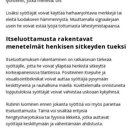
lyönteihin, jotka menevät ohi.
Lisäksi syöttäjät voivat käyttää harhaanjohtavia merkkejä tai
eleitä luodakseen hämmennystä. Muuttamalla signaalejaan
usein he voivat estää lyöjiä tottumasta lähestymistapaansa.
Itseluottamusta rakentavat
menetelmät henkisen sitkeyden tueksi
Itseluottamuksen rakentaminen on ratkaisevan tärkeää
syöttäjille, jotta he voivat ylläpitää henkistä sitkeyttä
korkeapaineisissa tilanteissa. Positiivinen itsepuhe ja
visualisointitekniikat voivat auttaa syöttäjiä pysymään
keskittyneinä ja rauhallisina mäellä. Kuvittelemalla onnistuneita
lopputuloksia syöttäjät voivat vahvistaa uskoaan kykyihinsä.
Rutiinin luominen ennen jokaista syöttöä voi myös parantaa
itseluottamusta. Tämä voi sisältää erityisiä
hengitysharjoituksia tai fyysisiä liikkeitä, jotka auttavat
syöttäjiä keskittymään ja vähentämään ahdistusta.