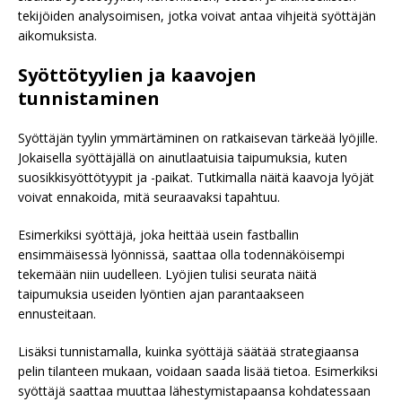
tekijöiden analysoimisen, jotka voivat antaa vihjeitä syöttäjän
aikomuksista.
Syöttötyylien ja kaavojen
tunnistaminen
Syöttäjän tyylin ymmärtäminen on ratkaisevan tärkeää lyöjille.
Jokaisella syöttäjällä on ainutlaatuisia taipumuksia, kuten
suosikkisyöttötyypit ja -paikat. Tutkimalla näitä kaavoja lyöjät
voivat ennakoida, mitä seuraavaksi tapahtuu.
Esimerkiksi syöttäjä, joka heittää usein fastballin
ensimmäisessä lyönnissä, saattaa olla todennäköisempi
tekemään niin uudelleen. Lyöjien tulisi seurata näitä
taipumuksia useiden lyöntien ajan parantaakseen
ennusteitaan.
Lisäksi tunnistamalla, kuinka syöttäjä säätää strategiaansa
pelin tilanteen mukaan, voidaan saada lisää tietoa. Esimerkiksi
syöttäjä saattaa muuttaa lähestymistapaansa kohdatessaan