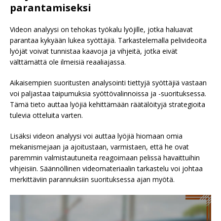
parantamiseksi
Videon analyysi on tehokas työkalu lyöjille, jotka haluavat
parantaa kykyään lukea syöttäjiä. Tarkastelemalla pelivideoita
lyöjät voivat tunnistaa kaavoja ja vihjeitä, jotka eivät
välttämättä ole ilmeisiä reaaliajassa.
Aikaisempien suoritusten analysointi tiettyjä syöttäjiä vastaan
voi paljastaa taipumuksia syöttövalinnoissa ja -suorituksessa.
Tämä tieto auttaa lyöjiä kehittämään räätälöityjä strategioita
tulevia otteluita varten.
Lisäksi videon analyysi voi auttaa lyöjiä hiomaan omia
mekanismejaan ja ajoitustaan, varmistaen, että he ovat
paremmin valmistautuneita reagoimaan pelissä havaittuihin
vihjeisiin. Säännöllinen videomateriaalin tarkastelu voi johtaa
merkittäviin parannuksiin suorituksessa ajan myötä.