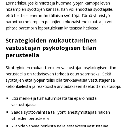
Esimerkiksi, jos kiinniottaja huomaa lyöjän kamppailevan
hitaampien syöttöjen kanssa, hän voi ehdottaa syöttäjälle,
että heittäisi enemmän tällaisia syöttöjä. Tämä yhteistyö
parantaa molempien pelaajien kokonaistehokkuutta ja voi
johtaa parempiin lopputuloksiin kriittisissä hetkissä.
Strategioiden mukauttaminen
vastustajan psykologisen tilan
perusteella
Strategioiden mukauttaminen vastustajan psykologisen tilan
perusteella on ratkaisevan tärkeää edun saamiseksi. Sekä
syöttäjien että lyöjien tulisi olla tarkkaavaisia vastustajiensa
kehonkielestä ja reaktioista arvioidakseen itseluottamustasoja.
Etsi merkkejä turhautumisesta tai epäröinnistä
vastustajassa.
Säädä syöttövalintaa tai lyöntilähestymistapaa näiden
vihjeiden perusteella.
Ylläpidä vahvaa henkistä peliä estääksesi vastustajaa