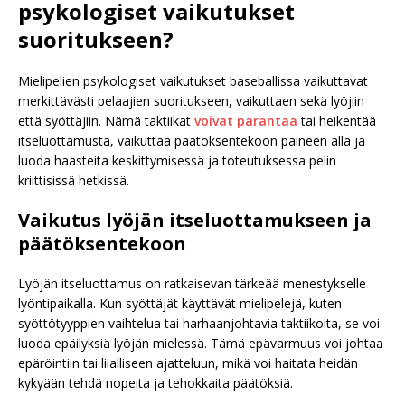
psykologiset vaikutukset
suoritukseen?
Mielipelien psykologiset vaikutukset baseballissa vaikuttavat
merkittävästi pelaajien suoritukseen, vaikuttaen sekä lyöjiin
että syöttäjiin. Nämä taktiikat
voivat parantaa
tai heikentää
itseluottamusta, vaikuttaa päätöksentekoon paineen alla ja
luoda haasteita keskittymisessä ja toteutuksessa pelin
kriittisissä hetkissä.
Vaikutus lyöjän itseluottamukseen ja
päätöksentekoon
Lyöjän itseluottamus on ratkaisevan tärkeää menestykselle
lyöntipaikalla. Kun syöttäjät käyttävät mielipelejä, kuten
syöttötyyppien vaihtelua tai harhaanjohtavia taktiikoita, se voi
luoda epäilyksiä lyöjän mielessä. Tämä epävarmuus voi johtaa
epäröintiin tai liialliseen ajatteluun, mikä voi haitata heidän
kykyään tehdä nopeita ja tehokkaita päätöksiä.