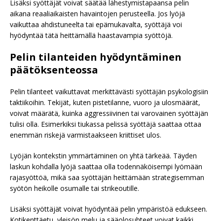
Lisäksi syöttäjät voivat säätää lähestymistapaansa pelin
aikana reaaliaikaisten havaintojen perusteella. Jos lyöjä
vaikuttaa ahdistuneelta tai epämukavalta, syöttäjä voi
hyödyntää tätä heittämällä haastavampia syöttöjä.
Pelin tilanteiden hyödyntäminen
päätöksenteossa
Pelin tilanteet vaikuttavat merkittävästi syöttäjän psykologisiin
taktiikoihin. Tekijät, kuten pistetilanne, vuoro ja ulosmäärät,
voivat määrätä, kuinka aggressiivinen tai varovainen syöttäjän
tulisi olla. Esimerkiksi tiukassa pelissä syöttäjä saattaa ottaa
enemmän riskejä varmistaakseen kriittiset ulos.
Lyöjän kontekstin ymmärtäminen on yhtä tärkeää. Täyden
laskun kohdalla lyöjä saattaa olla todennäköisempi lyömään
rajasyöttöä, mikä saa syöttäjän heittämään strategisemman
syötön heikolle osumalle tai strikeoutille.
Lisäksi syöttäjät voivat hyödyntää pelin ympäristöä edukseen.
Kotikenttäetu, yleisön melu ja sääolosuhteet voivat kaikki