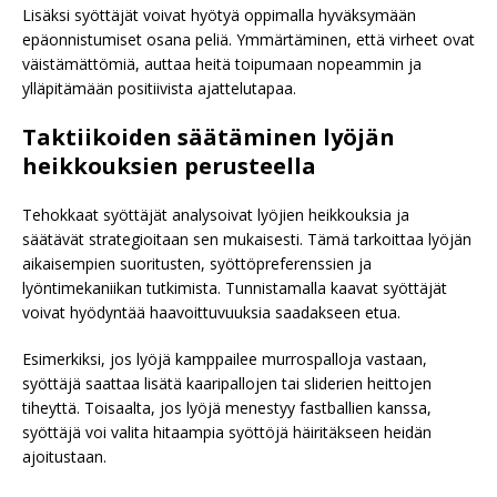
Lisäksi syöttäjät voivat hyötyä oppimalla hyväksymään
epäonnistumiset osana peliä. Ymmärtäminen, että virheet ovat
väistämättömiä, auttaa heitä toipumaan nopeammin ja
ylläpitämään positiivista ajattelutapaa.
Taktiikoiden säätäminen lyöjän
heikkouksien perusteella
Tehokkaat syöttäjät analysoivat lyöjien heikkouksia ja
säätävät strategioitaan sen mukaisesti. Tämä tarkoittaa lyöjän
aikaisempien suoritusten, syöttöpreferenssien ja
lyöntimekaniikan tutkimista. Tunnistamalla kaavat syöttäjät
voivat hyödyntää haavoittuvuuksia saadakseen etua.
Esimerkiksi, jos lyöjä kamppailee murrospalloja vastaan,
syöttäjä saattaa lisätä kaaripallojen tai sliderien heittojen
tiheyttä. Toisaalta, jos lyöjä menestyy fastballien kanssa,
syöttäjä voi valita hitaampia syöttöjä häiritäkseen heidän
ajoitustaan.