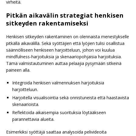
virheitä.
Pitkän aikavälin strategiat henkisen
sitkeyden rakentamiseksi
Henkisen sitkeyden rakentaminen on olennaista menestykselle
pitkällä aikavälillä. Sekä syöttäjien että lyöjien tulisi osallistua
säännölliseen henkiseen harjoitteluun, johon voi kuulua
mindfulness-harjoituksia ja skenaariopohjaisia harjoituksia.
Tämä valmistautuminen auttaa pelaajia pysymään sitkeinä
paineen alla.
Integroida henkisen valmennuksen harjoituksia
harjoitteluun.
Harjoitella visualisointia sekä onnistuneista että haastavista
skenaarioista.
Reflektoida aikaisempia suorituksia löytääkseen
parannettavia alueita.
Esimerkiksi syöttäjä saattaa analysoida pelivideoita