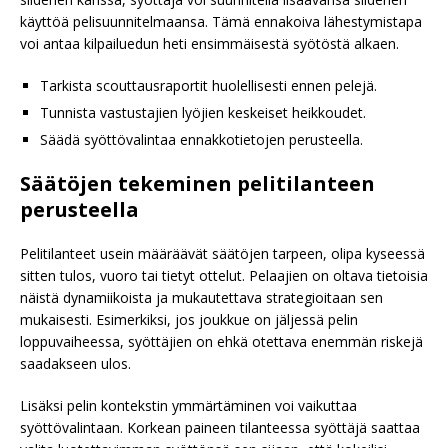
käyttöä pelisuunnitelmaansa. Tämä ennakoiva lähestymistapa
voi antaa kilpailuedun heti ensimmäisestä syötöstä alkaen.
Tarkista scouttausraportit huolellisesti ennen pelejä.
Tunnista vastustajien lyöjien keskeiset heikkoudet.
Säädä syöttövalintaa ennakkotietojen perusteella.
Säätöjen tekeminen pelitilanteen
perusteella
Pelitilanteet usein määräävät säätöjen tarpeen, olipa kyseessä
sitten tulos, vuoro tai tietyt ottelut. Pelaajien on oltava tietoisia
näistä dynamiikoista ja mukautettava strategioitaan sen
mukaisesti. Esimerkiksi, jos joukkue on jäljessä pelin
loppuvaiheessa, syöttäjien on ehkä otettava enemmän riskejä
saadakseen ulos.
Lisäksi pelin kontekstin ymmärtäminen voi vaikuttaa
syöttövalintaan. Korkean paineen tilanteessa syöttäjä saattaa