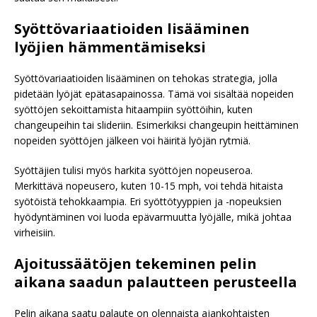
Syöttövariaatioiden lisääminen
lyöjien hämmentämiseksi
Syöttövariaatioiden lisääminen on tehokas strategia, jolla
pidetään lyöjät epätasapainossa. Tämä voi sisältää nopeiden
syöttöjen sekoittamista hitaampiin syöttöihin, kuten
changeupeihin tai slideriin. Esimerkiksi changeupin heittäminen
nopeiden syöttöjen jälkeen voi häiritä lyöjän rytmiä.
Syöttäjien tulisi myös harkita syöttöjen nopeuseroa.
Merkittävä nopeusero, kuten 10-15 mph, voi tehdä hitaista
syötöistä tehokkaampia. Eri syöttötyyppien ja -nopeuksien
hyödyntäminen voi luoda epävarmuutta lyöjälle, mikä johtaa
virheisiin.
Ajoitussäätöjen tekeminen pelin
aikana saadun palautteen perusteella
Pelin aikana saatu palaute on olennaista ajankohtaisten