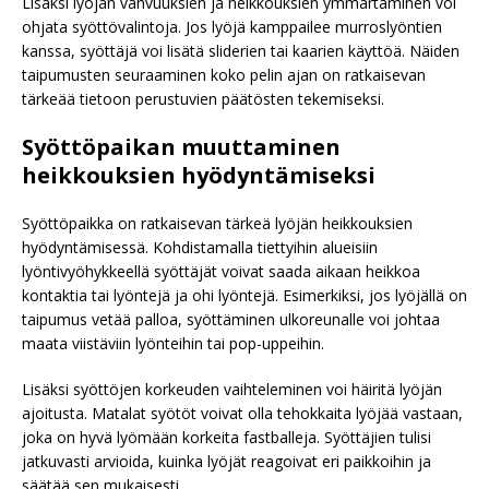
Lisäksi lyöjän vahvuuksien ja heikkouksien ymmärtäminen voi
ohjata syöttövalintoja. Jos lyöjä kamppailee murroslyöntien
kanssa, syöttäjä voi lisätä sliderien tai kaarien käyttöä. Näiden
taipumusten seuraaminen koko pelin ajan on ratkaisevan
tärkeää tietoon perustuvien päätösten tekemiseksi.
Syöttöpaikan muuttaminen
heikkouksien hyödyntämiseksi
Syöttöpaikka on ratkaisevan tärkeä lyöjän heikkouksien
hyödyntämisessä. Kohdistamalla tiettyihin alueisiin
lyöntivyöhykkeellä syöttäjät voivat saada aikaan heikkoa
kontaktia tai lyöntejä ja ohi lyöntejä. Esimerkiksi, jos lyöjällä on
taipumus vetää palloa, syöttäminen ulkoreunalle voi johtaa
maata viistäviin lyönteihin tai pop-uppeihin.
Lisäksi syöttöjen korkeuden vaihteleminen voi häiritä lyöjän
ajoitusta. Matalat syötöt voivat olla tehokkaita lyöjää vastaan,
joka on hyvä lyömään korkeita fastballeja. Syöttäjien tulisi
jatkuvasti arvioida, kuinka lyöjät reagoivat eri paikkoihin ja
säätää sen mukaisesti.