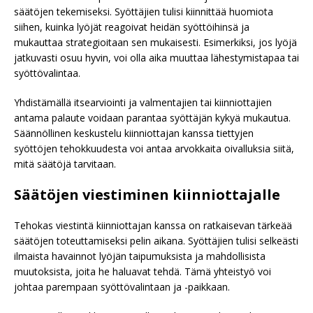
säätöjen tekemiseksi. Syöttäjien tulisi kiinnittää huomiota
siihen, kuinka lyöjät reagoivat heidän syöttöihinsä ja
mukauttaa strategioitaan sen mukaisesti. Esimerkiksi, jos lyöjä
jatkuvasti osuu hyvin, voi olla aika muuttaa lähestymistapaa tai
syöttövalintaa.
Yhdistämällä itsearviointi ja valmentajien tai kiinniottajien
antama palaute voidaan parantaa syöttäjän kykyä mukautua.
Säännöllinen keskustelu kiinniottajan kanssa tiettyjen
syöttöjen tehokkuudesta voi antaa arvokkaita oivalluksia siitä,
mitä säätöjä tarvitaan.
Säätöjen viestiminen kiinniottajalle
Tehokas viestintä kiinniottajan kanssa on ratkaisevan tärkeää
säätöjen toteuttamiseksi pelin aikana. Syöttäjien tulisi selkeästi
ilmaista havainnot lyöjän taipumuksista ja mahdollisista
muutoksista, joita he haluavat tehdä. Tämä yhteistyö voi
johtaa parempaan syöttövalintaan ja -paikkaan.