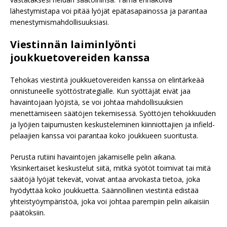
lähestymistapa voi pitää lyöjät epätasapainossa ja parantaa
menestymismahdollisuuksiasi.
Viestinnän laiminlyönti
joukkuetovereiden kanssa
Tehokas viestintä joukkuetovereiden kanssa on elintärkeää
onnistuneelle syöttöstrategialle. Kun syöttäjät eivät jaa
havaintojaan lyöjistä, se voi johtaa mahdollisuuksien
menettämiseen säätöjen tekemisessä. Syöttöjen tehokkuuden
ja lyöjien taipumusten keskusteleminen kiinniottajien ja infield-
pelaajien kanssa voi parantaa koko joukkueen suoritusta.
Perusta rutiini havaintojen jakamiselle pelin aikana.
Yksinkertaiset keskustelut siitä, mitkä syötöt toimivat tai mitä
säätöjä lyöjät tekevät, voivat antaa arvokasta tietoa, joka
hyödyttää koko joukkuetta. Säännöllinen viestintä edistää
yhteistyöympäristöä, joka voi johtaa parempiin pelin aikaisiin
päätöksiin.