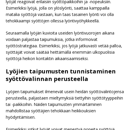
lyöjät reagoivat erilaisiin syöttöpaikkoihin ja -nopeuksiin.
Esimerkiksi lyöjä, jolla on ylöslyönti, saattaa kamppailla
matalia syöttöjä vastaan, kun taas tasainen lyönti voi olla
tehokkaampi syöttöjen ollessa lyöntivyöhykkeellä.
Seuraamalla lyöjän kuvioita useiden lyöntivuorojen aikana
voidaan paljastaa taipumuksia, jotka informoivat
syöttöstrategiaa. Esimerkiksi, jos lyöjä jatkuvasti vetää palloa,
syöttäjät voivat säätää heittämällä enemmän ulkopuolisia
syöttöjä heikon kontaktin aikaansaamiseksi.
Lyöjien taipumusten tunnistaminen
syöttövalinnan perusteella
Lyöjien taipumukset ilmenevät usein heidän syöttövalintojensa
perusteella, paljastaen mieltymyksiä tiettyihin syöttötyyppeihin
tai -paikkoihin. Näiden taipumusten ymmärtäminen
mahdollistaa syöttäjien tehokkaan heikkouksien
hyödyntämisen.
Esimerkiksi jotkut lyöjät voivat menestyä nopeita syöttöjä