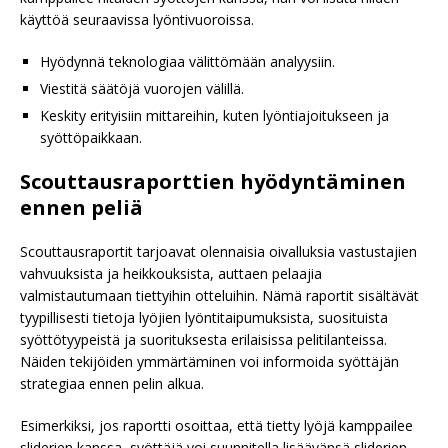
käyttöä seuraavissa lyöntivuoroissa.
Hyödynnä teknologiaa välittömään analyysiin.
Viestitä säätöjä vuorojen välillä.
Keskity erityisiin mittareihin, kuten lyöntiajoitukseen ja
syöttöpaikkaan.
Scouttausraporttien hyödyntäminen
ennen peliä
Scouttausraportit tarjoavat olennaisia oivalluksia vastustajien
vahvuuksista ja heikkouksista, auttaen pelaajia
valmistautumaan tiettyihin otteluihin. Nämä raportit sisältävät
tyypillisesti tietoja lyöjien lyöntitaipumuksista, suosituista
syöttötyypeistä ja suorituksesta erilaisissa pelitilanteissa.
Näiden tekijöiden ymmärtäminen voi informoida syöttäjän
strategiaa ennen pelin alkua.
Esimerkiksi, jos raportti osoittaa, että tietty lyöjä kamppailee
sliderien kanssa, syöttäjä voi suunnitella lisäävänsä sliderien