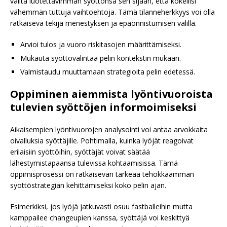
valita luotettavimman syöttönsä sen sijaan, että kokeilisi
vähemmän tuttuja vaihtoehtoja. Tämä tilanneherkkyys voi olla
ratkaiseva tekijä menestyksen ja epäonnistumisen välillä.
Arvioi tulos ja vuoro riskitasojen määrittämiseksi.
Mukauta syöttövalintaa pelin kontekstin mukaan.
Valmistaudu muuttamaan strategioita pelin edetessä.
Oppiminen aiemmista lyöntivuoroista
tulevien syöttöjen informoimiseksi
Aikaisempien lyöntivuorojen analysointi voi antaa arvokkaita
oivalluksia syöttäjille. Pohtimalla, kuinka lyöjät reagoivat
erilaisiin syöttöihin, syöttäjät voivat säätää
lähestymistapaansa tulevissa kohtaamisissa. Tämä
oppimisprosessi on ratkaisevan tärkeää tehokkaamman
syöttöstrategian kehittämiseksi koko pelin ajan.
Esimerkiksi, jos lyöjä jatkuvasti osuu fastballeihin mutta
kamppailee changeupien kanssa, syöttäjä voi keskittyä