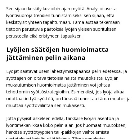
Sen sijaan keskity kuvioihin ajan myötä. Analysoi useita
lyöntivuoroja trendien tunnistamiseksi sen sijaan, että
keskittyisit yhteen tapahtumaan. Tämä auttaa tekemään
tietoon perustuvia päätöksiä lyöjän yleisen suorituksen
perusteella eikä eristyneen tapauksen.
Lyöjien säätöjen huomioimatta
jättäminen pelin aikana
Lyöjät säätävät usein lähestymistapaansa pelin edetessä, ja
syöttäjien on oltava tietoisia näistä muutoksista. Lyöjän
mukautumisen huomioimatta jättäminen voi johtaa
tehottomiin syöttöstrategioihin. Esimerkiksi, jos lyöjä alkaa
odottaa tiettyä syöttöä, on tärkeää tunnistaa tämä muutos ja
muuttaa syöttövalintaa sen mukaisesti.
Jotta pysyisit askeleen edellä, tarkkaile lyöjän asentoa ja
lyöntimekaniikkaa koko pelin ajan. Jos huomaat muutoksen,
harkitse syöttötyyppien tai -paikkojen vaihtelemista
vastataksesi heidän säätöihinsä. Tämä ennakoiva