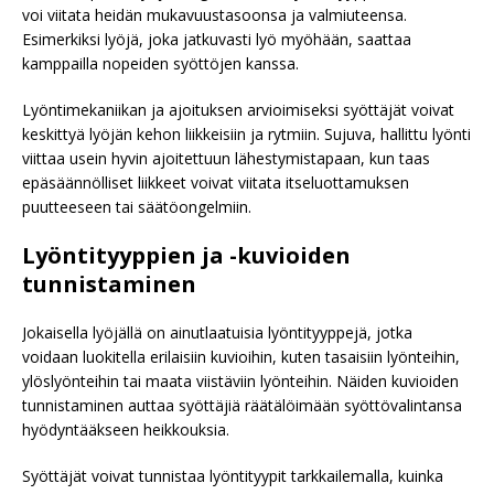
voi viitata heidän mukavuustasoonsa ja valmiuteensa.
Esimerkiksi lyöjä, joka jatkuvasti lyö myöhään, saattaa
kamppailla nopeiden syöttöjen kanssa.
Lyöntimekaniikan ja ajoituksen arvioimiseksi syöttäjät voivat
keskittyä lyöjän kehon liikkeisiin ja rytmiin. Sujuva, hallittu lyönti
viittaa usein hyvin ajoitettuun lähestymistapaan, kun taas
epäsäännölliset liikkeet voivat viitata itseluottamuksen
puutteeseen tai säätöongelmiin.
Lyöntityyppien ja -kuvioiden
tunnistaminen
Jokaisella lyöjällä on ainutlaatuisia lyöntityyppejä, jotka
voidaan luokitella erilaisiin kuvioihin, kuten tasaisiin lyönteihin,
ylöslyönteihin tai maata viistäviin lyönteihin. Näiden kuvioiden
tunnistaminen auttaa syöttäjiä räätälöimään syöttövalintansa
hyödyntääkseen heikkouksia.
Syöttäjät voivat tunnistaa lyöntityypit tarkkailemalla, kuinka