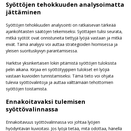
Syöttöjen tehokkuuden analysoimatta
jättäminen
Syöttöjen tehokkuuden analysointi on ratkaisevan tärkeää
ajankohtaisten säätöjen tekemiseksi. Syöttäjien tulisi seurata,
mitkä syötöt ovat onnistuneita tiettyjä lyöjiä vastaan ja mitkä
eivät. Tämä analyysi voi auttaa strategioiden hiomisessa ja
yleisen suorituskyvyn parantamisessa.
Harkitse yksinkertaisen lokin pitämistä syöttöjen tuloksista
pelin aikana. Kirjaa eri syöttötyyppien tulokset eri lyöjiä
vastaan kuvioiden tunnistamiseksi. Tämä tieto voi ohjata
tulevia syöttövalintoja ja auttaa välttämään tehottomien
syöttöjen toistamista.
Ennakoitavaksi tulemisen
syöttövalinnassa
Ennakoitavuus syöttövalinnassa voi johtaa lyöjien
hyödyntävän kuvioitasi. Jos lyöjä tietää, mitä odottaa, hänellä