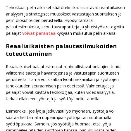
Tehokkaat pelin aikaiset säätötekniikat sisältävät reaaliaikaisen
analyysin ja strategiset muutokset vastustajan suorituksen ja
pelin olosuhteiden perusteella. Hyödyntämällä
palautesilmukoita, scouttausraportteja ja yhteistyöstrategioita
pelaajat
voivat parantaa
kykyään mukautua pelin aikana.
Reaaliaikaisten palautesilmukoiden
toteuttaminen
Reaaliaikaiset palautesilmukat mahdollistavat pelaajien tehdä
välittömiä säätöjä havaintojensa ja vastustajien suoritusten
perusteella. Tämä voi sisältää lyöntimekaniikan ja syöttöjen
tehokkuuden seuraamisen pelin edetessä. Valmentajat ja
pelaajat voivat käyttää teknologiaa, kuten videoanalyysiä,
tarkastellakseen lyöntejä ja syöttöjä pelin tauoilla.
Esimerkiksi, jos lyöjä jatkuvasti lyö myöhään, syöttäjä voi
säätää heittämällä nopeampia syöttöjä tai muuttamalla
syöttöpaikkaa. Samoin, jos syöttäjä huomaa, että lyöjä
kamppailee hitaiden syöttöjen kanssa, hän voi lisätä niiden