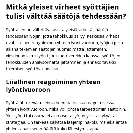
Mitkä yleiset virheet syöttäjien
tulisi välttää säätöjä tehdessään?
Syöttäjien on vältettävä useita yleisiä virheitä säätöjä
tehdessään lyöjiin, jotta tehokkuus säilyy. Keskeisiä virheitä
ovat liiallinen reagoiminen yhteen lyöntivuoroon, lyöjien pelin
aikana tekemien säätöjen huomioimatta jättäminen,
viestinnän laiminlyönti joukkuetovereiden kanssa, syöttöjen
tehokkuuden analysoimatta jättäminen ja ennakoitavaksi
tulemisen syöttövalinnassa.
Liiallinen reagoiminen yhteen
lyöntivuoroon
Syöttäjät tekevät usein virheen liiallisessa reagoimisessa
yhteen lyöntivuoroon, mikä voi johtaa tarpeettomiin säätöihin.
Yksi lyönti tai osuma ei aina osoita lyöjän yleistä kykyä tai
strategiaa. On tärkeää säilyttää laajempi näkökulma eikä antaa
yhden tapauksen määrätä koko lähestymistapaa.