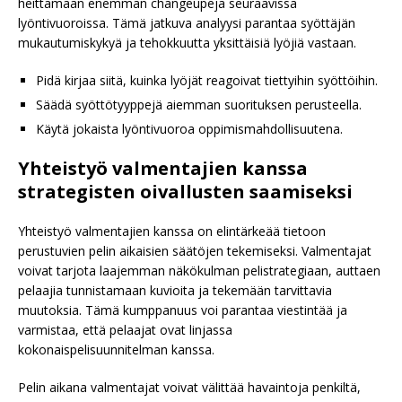
heittämään enemmän changeupeja seuraavissa
lyöntivuoroissa. Tämä jatkuva analyysi parantaa syöttäjän
mukautumiskykyä ja tehokkuutta yksittäisiä lyöjiä vastaan.
Pidä kirjaa siitä, kuinka lyöjät reagoivat tiettyihin syöttöihin.
Säädä syöttötyyppejä aiemman suorituksen perusteella.
Käytä jokaista lyöntivuoroa oppimismahdollisuutena.
Yhteistyö valmentajien kanssa
strategisten oivallusten saamiseksi
Yhteistyö valmentajien kanssa on elintärkeää tietoon
perustuvien pelin aikaisien säätöjen tekemiseksi. Valmentajat
voivat tarjota laajemman näkökulman pelistrategiaan, auttaen
pelaajia tunnistamaan kuvioita ja tekemään tarvittavia
muutoksia. Tämä kumppanuus voi parantaa viestintää ja
varmistaa, että pelaajat ovat linjassa
kokonaispelisuunnitelman kanssa.
Pelin aikana valmentajat voivat välittää havaintoja penkiltä,