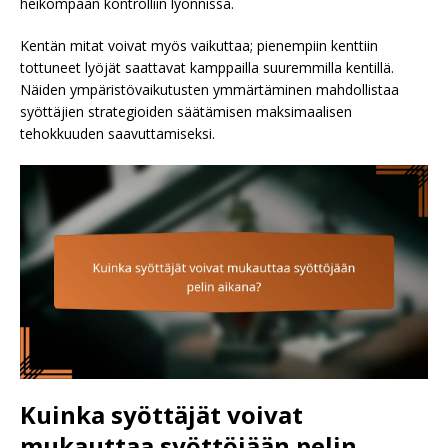
heikompaan kontrolliin lyönnissä.
Kentän mitat voivat myös vaikuttaa; pienempiin kenttiin
tottuneet lyöjät saattavat kamppailla suuremmilla kentillä.
Näiden ympäristövaikutusten ymmärtäminen mahdollistaa
syöttäjien strategioiden säätämisen maksimaalisen
tehokkuuden saavuttamiseksi.
Kuinka syöttäjät voivat
mukauttaa syöttöjään pelin