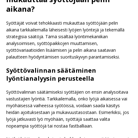
aikana?
Syöttäjät voivat tehokkaasti mukauttaa syöttöjään pelin
aikana tarkkailemalla läheisesti lyöjien lyöntejä ja tekemällä
strategisia säätöjä. Tämä sisältää lyöntimekaniikan
analysoimisen, syöttöpaikkojen muuttamisen,
syöttövariaatioiden lisäämisen ja pelin aikana saatavan
palautteen hyödyntämisen suorituskyvyn parantamiseksi.
Syöttövalinnan säätäminen
lyöntianalyysin perusteella
Syöttövalinnan säätämiseksi syöttäjien on ensin analysoitava
vastustajien lyöntiä. Tarkkailemalla, onko lyöjä aikaisessa vai
myöhäisessä vaiheessa syötöissä, voidaan saada käsitys
heidän ajoituksestaan ja mukavuustasostaan. Esimerkiksi, jos
lyöjä jatkuvasti lyö myöhään, syöttäjä saattaa valita
nopeampia syöttöjä tai nostaa fastballiaan.