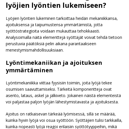
lyöjien lyöntien lukemiseen?
Lyöjien lyöntien lukeminen tarkoittaa heidän mekaniikkansa,
ajoituksensa ja taipumustensa ymmärtämistä, jotta
syöttöstrategioita voidaan mukauttaa tehokkaasti.
Analysoimalla näitä elementtejä syöttäjät voivat tehdä tietoon
perustuvia päätöksiä pelin aikana parantaakseen
menestymismahdollisuuksiaan.
Lyöntimekaniikan ja ajoituksen
ymmärtäminen
Lyöntimekaniikka viittaa fyysisiin toimiin, joita lyöjä tekee
osumisen saavuttamiseksi. Tärkeitä komponentteja ovat
asento, lataus, askel ja jälkiveto. Jokainen näistä elementeistä
voi paljastaa paljon lyöjän lähestymistavasta ja ajoituksesta.
Ajoitus on ratkaisevan tärkeää lyömisessä, sillä se määrää,
kuinka hyvin lyöjä voi osua syöttöön. Syöttäjien tulisi tarkkailla,
kuinka nopeasti lyöjä reagoi erilaisiin syöttötyyppeihin, mikä