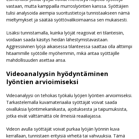
vastaan, mutta kamppailla murroslyöntien kanssa. Syöttäjien
tulisi analysoida aiempia suoritustietoja tunnistaakseen nämä
mieltymykset ja säätää syöttövalikoimaansa sen mukaisesti.
Lisäksi tunnistamalla, kuinka lyöjät reagoivat eri tilanteisiin,
voidaan saada käsitys heidän lähestymistavastaan.
Aggressiivinen lyöjä aikaisessa tilanteessa saattaa olla alttiimpi
hitaammille syötöille myöhemmin, mikä antaa syöttäjille
mahdollisuuden asettaa ansa.
Videoanalyysin hyödyntäminen
lyöntien arvioimiseksi
Videoanalyysi on tehokas työkalu lyöjien lyöntien arvioimiseksi.
Tarkastelemalla kuvamateriaalia syöttäjät voivat saada
oivalluksia lyöntimekaniikasta, ajoituksesta ja taipumuksista,
jotka eivät välttämättä ole ilmeisiä reaaliajassa.
Videon avulla syöttäjät voivat purkaa lyöjän lyönnin kuva
kerrallaan, tunnistaen erityisiä virheitä tai vahvuuksia. Tämä