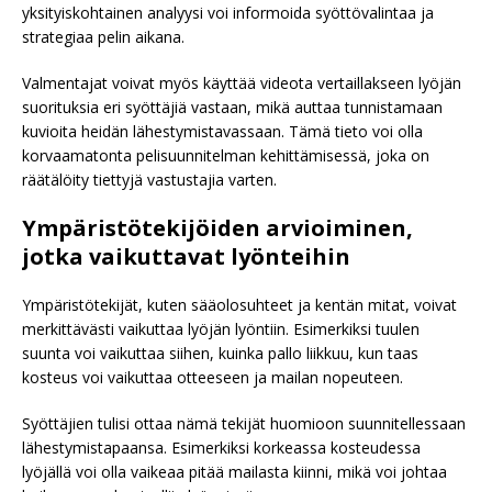
yksityiskohtainen analyysi voi informoida syöttövalintaa ja
strategiaa pelin aikana.
Valmentajat voivat myös käyttää videota vertaillakseen lyöjän
suorituksia eri syöttäjiä vastaan, mikä auttaa tunnistamaan
kuvioita heidän lähestymistavassaan. Tämä tieto voi olla
korvaamatonta pelisuunnitelman kehittämisessä, joka on
räätälöity tiettyjä vastustajia varten.
Ympäristötekijöiden arvioiminen,
jotka vaikuttavat lyönteihin
Ympäristötekijät, kuten sääolosuhteet ja kentän mitat, voivat
merkittävästi vaikuttaa lyöjän lyöntiin. Esimerkiksi tuulen
suunta voi vaikuttaa siihen, kuinka pallo liikkuu, kun taas
kosteus voi vaikuttaa otteeseen ja mailan nopeuteen.
Syöttäjien tulisi ottaa nämä tekijät huomioon suunnitellessaan
lähestymistapaansa. Esimerkiksi korkeassa kosteudessa
lyöjällä voi olla vaikeaa pitää mailasta kiinni, mikä voi johtaa