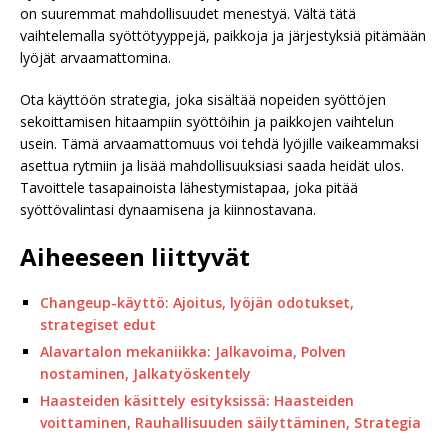
on suuremmat mahdollisuudet menestyä. Vältä tätä
vaihtelemalla syöttötyyppejä, paikkoja ja järjestyksiä pitämään
lyöjät arvaamattomina.
Ota käyttöön strategia, joka sisältää nopeiden syöttöjen
sekoittamisen hitaampiin syöttöihin ja paikkojen vaihtelun
usein. Tämä arvaamattomuus voi tehdä lyöjille vaikeammaksi
asettua rytmiin ja lisää mahdollisuuksiasi saada heidät ulos.
Tavoittele tasapainoista lähestymistapaa, joka pitää
syöttövalintasi dynaamisena ja kiinnostavana.
Aiheeseen liittyvät
Changeup-käyttö: Ajoitus, lyöjän odotukset,
strategiset edut
Alavartalon mekaniikka: Jalkavoima, Polven
nostaminen, Jalkatyöskentely
Haasteiden käsittely esityksissä: Haasteiden
voittaminen, Rauhallisuuden säilyttäminen, Strategia